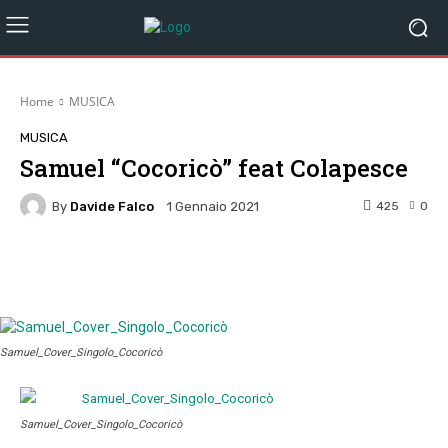
Home
MUSICA
MUSICA
Samuel “Cocoricò” feat Colapesce
By
Davide Falco
425
0
1 Gennaio 2021
Facebook
Twitter
Pinterest
W
Samuel_Cover_Singolo_Cocoricò
Samuel_Cover_Singolo_Cocoricò