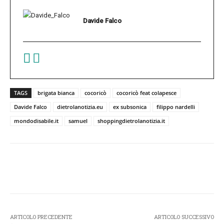
Davide Falco
TAGS
brigata bianca
cocoricò
cocoricò feat colapesce
Davide Falco
dietrolanotizia.eu
ex subsonica
filippo nardelli
mondodisabile.it
samuel
shoppingdietrolanotizia.it
Facebook
Twitter
Pinterest
W
ARTICOLO PRECEDENTE
ARTICOLO SUCCESSIVO