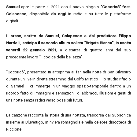
Samuel
apre le porte al 2021 con il nuovo singolo
“Cocoricò” feat.
Colapesce,
disponibile
da oggi
in radio e su tutte le piattaforme
digitali
.
Il brano, scritto da Samuel, Colapesce e dal produttore Filippo
Nardelli, anticipa il secondo album solista “Brigata Bianca”, in uscita
venerdì 22 gennaio 2021
, a distanza di quattro anni dal suo
precedente lavoro “Il codice della bellezza”.
“Cocoricò”, presentato in anteprima ai fan nella notte di San Silvestro
durante un live in diretta streaming dal Golfo Mistico – lo studio rifugio
di Samuel – ci immerge in un viaggio spazio-temporale dentro a un
ricordo fatto di immagini e sensazioni, di abbracci, illusioni e gesti di
una notte senza radici verso possibili futuri.
La canzone racconta la storia di una nottata, trascorsa dai Subsonica
insieme ai Bluvertigo, in riviera romagnola e nella celebre discoteca di
Riccione.