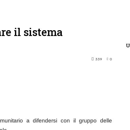
re il sistema
U
339
0
terest
WhatsApp
mmunitario a difendersi con il gruppo delle