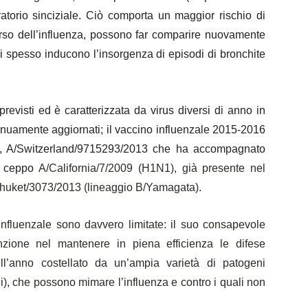
iratorio sinciziale. Ciò comporta un maggior rischio di
corso dell’influenza, possono far comparire nuovamente
ci spesso inducono l’insorgenza di episodi di bronchite
revisti ed è caratterizzata da virus diversi di anno in
inuamente aggiornati; il vaccino influenzale 2015-2016
2, A/Switzerland/9715293/2013 che ha accompagnato
il ceppo
A/California/7/2009 (H1N1), già presente nel
Phuket/3073/2013
(lineaggio B/Yamagata).
influenzale sono davvero limitate: il suo consapevole
zione nel mantenere in piena efficienza le difese
ll’anno costellato da un’ampia varietà di patogeni
li), che possono mimare l’influenza e contro i quali non