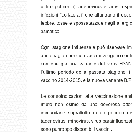
otiti e polmoniti), adenovirus e virus resp
infezioni “collaterali” che allungano il de
febbre, tosse e spossatezza e negli allergi
asmatica.
Ogni stagione influenzale può riservare imp
anno, ragion per cui i vaccini vengono cont
contiene già una variante del virus H3N
l’ultimo periodo della passata stagione; 
vaccino 2014-2015, e la nuova variante B/
Le controindicazioni alla vaccinazione ant
rifiuto non esime da una doverosa atten
immunitarie soprattutto in un periodo de
(adenovirus, rhinovirus, virus parainfluenza
sono purtroppo disponibili vaccini.