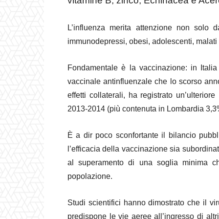
vitamine B, zinco, Echinacea e Acer
L’influenza merita attenzione non solo d
immunodepressi, obesi, adolescenti, malati c
Fondamentale è la vaccinazione: in Italia
vaccinale antinfluenzale che lo scorso anno,
effetti collaterali, ha registrato un’ulteri
2013-2014 (più contenuta in Lombardia 3,3%
È a dir poco sconfortante il bilancio pubb
l’efficacia della vaccinazione sia subordina
al superamento di una soglia minima che,
popolazione.
Studi scientifici hanno dimostrato che il vi
predispone le vie aeree all’ingresso di alt