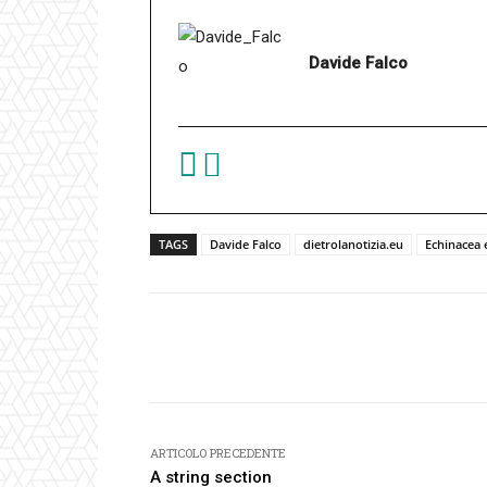
Davide Falco
TAGS
Davide Falco
dietrolanotizia.eu
Echinacea 
Facebook
Condividi
ARTICOLO PRECEDENTE
A string section