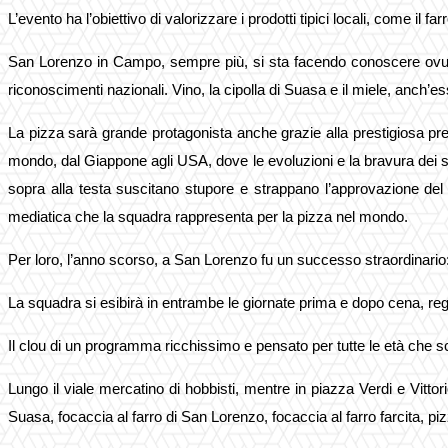
L’evento ha l’obiettivo di valorizzare i prodotti tipici locali, come il fa
San Lorenzo in Campo, sempre più, si sta facendo conoscere ovunque
riconoscimenti nazionali. Vino, la cipolla di Suasa e il miele, anch’es
La pizza sarà grande protagonista anche grazie alla prestigiosa p
mondo, dal Giappone agli USA, dove le evoluzioni e la bravura dei s
sopra alla testa suscitano stupore e strappano l’approvazione del pub
mediatica
che la squadra rappresenta per la pizza nel mondo.
Per loro, l’anno scorso, a San Lorenzo fu un successo straordinario: 
La squadra si esibirà in entrambe le giornate prima e dopo cena, r
Il clou di un programma ricchissimo e pensato per tutte le età che sc
Lungo il viale mercatino di hobbisti, mentre in piazza Verdi e Vitt
Suasa, focaccia al farro di San Lorenzo, focaccia al farro farcita, pizza