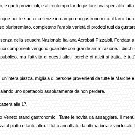
rro, e quelli provinciali, e al contempo far degustare una specialità tutta 
 per le sue eccellenze in campo enogastronomico: il farro laurentin
so pluripremiato, completano l’ampia varietà di prodotti tutti da gustar
resenza della
squadra Nazionale Italiana Acrobati Pizzaioli.
Fondata a R
uoi componenti vengono guardate con grande ammirazione. I dischi di pa
blico, ma l’attività di questi atleti, perché di atleti si tratta, è t
un’intera piazza, migliaia di persone provenienti da tutte le Marche e 
egalando uno spettacolo assolutamente da non perdere.
atterà alle 17.
orio Veneto stand gastronomici. Tante le novità da assaggiare. Il menù
 al piatto e tanto altro. Il tutto annaffiato da ottima birra e vini locali.