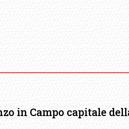
ICA
SALUTE
SPORT
CHI SIAMO
CONVENZIONI
GA
nzo in Campo capitale dell