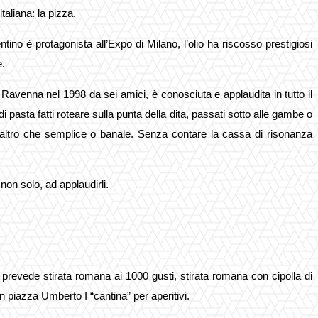
italiana: la pizza.
o è protagonista all’Expo di Milano, l’olio ha riscosso prestigiosi
e.
avenna nel 1998 da sei amici, è conosciuta e applaudita in tutto il
sta fatti roteare sulla punta della dita, passati sotto alle gambe o
utt’altro che semplice o banale. Senza contare la
cassa di risonanza
non solo, ad applaudirli.
 prevede stirata romana ai 1000 gusti, stirata romana con cipolla di
 In piazza Umberto I “cantina” per aperitivi.