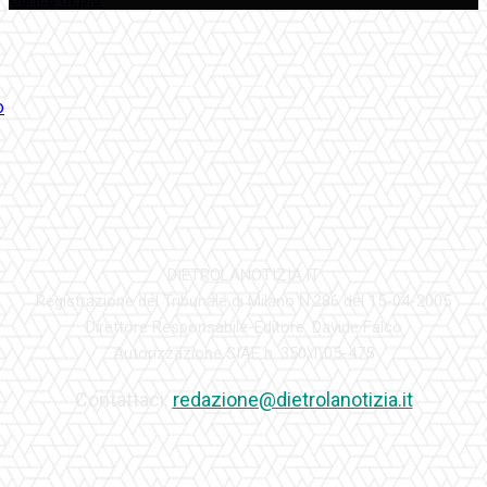
DIETROLANOTIZIA.IT
Registrazione del Tribunale di Milano N.286 del 15-04-2005
Direttore Responsabile-Editore: Davide Falco
Autorizzazione SIAE n. 350\I\05-475
Contattaci:
redazione@dietrolanotizia.it