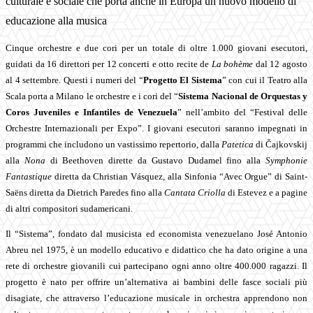
culturale e sociale che porta anche in Europa un nuovo modello di
educazione alla musica
Cinque orchestre e due cori per un totale di oltre 1.000 giovani esecutori,
guidati da 16 direttori per 12 concerti e otto recite de
La bohème
dal 12 agosto
al 4 settembre. Questi i numeri del “
Progetto El Sistema
” con cui il Teatro alla
Scala porta a Milano le orchestre e i cori del “
Sistema Nacional de Orquestas y
Coros Juveniles e Infantiles de Venezuela
” nell’ambito del “Festival delle
Orchestre Internazionali per Expo”. I giovani esecutori saranno impegnati in
programmi che includono un vastissimo repertorio, dalla
Patetica
di Čajkovskij
alla
Nona
di Beethoven dirette da Gustavo Dudamel fino alla
Symphonie
Fantastique
diretta da Christian Vásquez, alla Sinfonia “Avec Orgue” di Saint-
Saëns diretta da Dietrich Paredes fino alla
Cantata Criolla
di Estevez e a pagine
di altri compositori sudamericani.
Il “Sistema”, fondato dal musicista ed economista venezuelano José Antonio
Abreu nel 1975, è un modello educativo e didattico che ha dato origine a una
rete di orchestre giovanili cui partecipano ogni anno oltre 400.000 ragazzi. Il
progetto è nato per offrire un’alternativa ai bambini delle fasce sociali più
disagiate, che attraverso l’educazione musicale in orchestra apprendono non