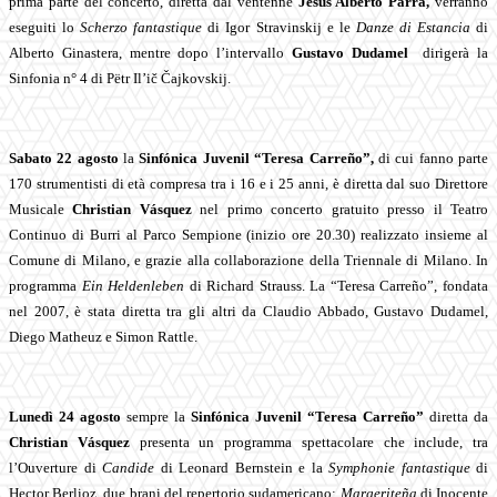
prima parte del concerto, diretta dal ventenne
Jesús Alberto Parra,
verranno
eseguiti lo
Scherzo fantastique
di Igor Stravinskij e le
Danze di
Estancia
di
Alberto Ginastera, mentre dopo l’intervallo
Gustavo Dudamel
dirigerà la
Sinfonia n° 4 di Pëtr Il’ič Čajkovskij.
Sabato
22 agosto
la
Sinfónica Juvenil “Teresa Carreño”,
di cui fanno parte
170 strumentisti di età compresa tra i 16 e i 25 anni, è diretta dal suo Direttore
Musicale
Christian Vásquez
nel primo concerto gratuito presso il Teatro
Continuo di Burri al Parco Sempione (inizio ore 20.30) realizzato insieme al
Comune di Milano, e grazie alla collaborazione della Triennale di Milano. In
programma
Ein Heldenleben
di Richard Strauss. La
“Teresa Carreño”, fondata
nel 2007, è stata diretta tra gli altri da Claudio Abbado, Gustavo Dudamel,
Diego Matheuz e Simon Rattle.
Lunedì 24 agosto
sempre la
Sinfónica Juvenil “Teresa Carreño”
diretta da
Christian Vásquez
presenta un programma spettacolare che include, tra
l’Ouverture di
Candide
di Leonard Bernstein e la
Symphonie fantastique
di
Hector Berlioz, due brani del repertorio sudamericano:
Margeriteña
di Inocente