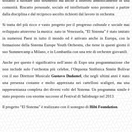
soltanto a suonare uno strumento ma anche a inserirsi armonicamente in una
comunità. Riscatto personale, sociale ed intellettuale sono promossi a partire
dalla disciplina e dal reciproco ascolto richiesti dal lavoro in orchestra.
Si tratta del più ricco e vasto progetto per il progresso culturale e sociale mai
sviluppato attraverso la musica: nato in Venezuela, “El Sistema” è stato imitato
in numerosi Paesi in tutto il mondo ed è arrivato anche in Europa, con la
formazione della
Sistema Europe Youth Orchestra, che tiene in questi giorni il
suo Summercamp a Milano, e in
Lombardia con una rete di orchestre giovanili.
Anche per questo è significativa nell’anno di Expo una programmazione che
non include solo l’orchestra più celebre, l’Orquesta Sinfónica Simón Bolívar
con il suo Direttore Musicale
Gustavo Dudamel
, che negli ultimi anni è stato
una presenza costante e molto apprezzata nei cartelloni scaligeri, ma una
rappresentanza completa dei diversi volti del Sistema. Un programma simile è
stato proposto con enorme successo al Festival di Salisburgo nel 2013.
Il progetto “El Sistema” è realizzato con il sostegno di
Hilti Foundation
.