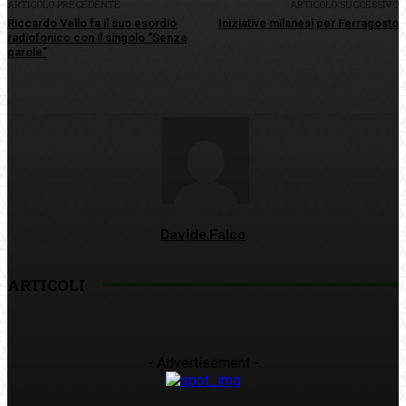
ARTICOLO PRECEDENTE
ARTICOLO SUCCESSIVO
Riccardo Vello fa il suo esordio
Iniziative milanesi per Ferragosto
radiofonico con il singolo “Senza
parole”
Davide Falco
ARTICOLI
- Advertisement -