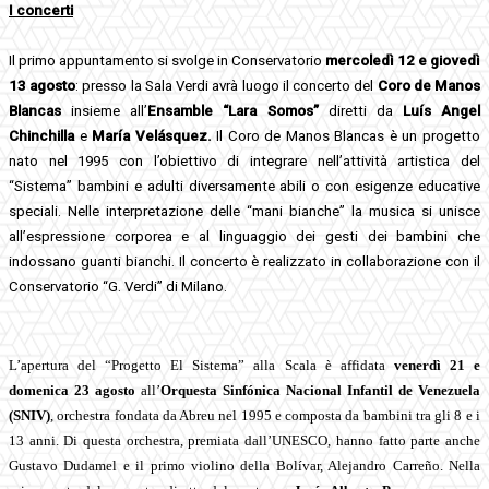
I concerti
Il primo appuntamento si svolge in Conservatorio
mercoledì 12 e giovedì
13 agosto
: presso la Sala Verdi avrà luogo il concerto del
Coro de Manos
Blancas
insieme all’
Ensamble “Lara Somos”
diretti da
Luís Angel
Chinchilla
e
María Velásquez.
Il Coro de Manos Blancas è un progetto
nato nel 1995 con l’obiettivo di integrare nell’attività artistica del
“Sistema” bambini e adulti diversamente abili o con esigenze educative
speciali. Nelle interpretazione delle “mani bianche” la musica si unisce
all’espressione corporea e al linguaggio dei gesti dei bambini che
indossano guanti bianchi. Il concerto è realizzato in collaborazione con il
Conservatorio “G. Verdi” di Milano.
L’apertura del “Progetto El Sistema” alla Scala è affidata
venerdì 21 e
domenica 23 agosto
all’
Orquesta Sinfónica Nacional Infantil de Venezuela
(SNIV)
, orchestra fondata da Abreu nel 1995 e composta da bambini tra gli 8 e i
13 anni. Di questa orchestra, premiata dall’UNESCO, hanno fatto parte anche
Gustavo Dudamel e il primo violino della Bolívar, Alejandro Carreño. Nella