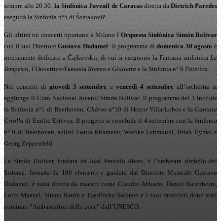
sempre alle 20.30:
la
Sinfónica Juvenil de Caracas
diretta da
Dietrich Paredes
eseguirà la Sinfonia n°5 di Šostakovič.
Gli ultimi tre concerti riportano a Milano l’
Orquesta Sinfónica Simón Bolívar
con il suo Direttore
Gustavo Dudamel
: il programma di
domenica 30 agosto
è
interamente dedicato a Čajkovskij, di cui si eseguono la Fantasia sinfonica
La
Tempesta
, l’Ouverture-Fantasia
Romeo e Giulietta
e la Sinfonia n° 6
Patetica
.
Nei concerti di
giovedì 3
settembre
e
venerdì 4 settembre
all’orchestra si
aggiunge il Coro Nacional Juvenil Simón Bolívar: il programma del 3 include
la Sinfonia n°1 di Beethoven,
Chôros
n°10 di Heitor Villa-Lobos e la
Cantata
Criolla
di Emilio Estévez. Il progetto si conclude il 4 settembre con la Sinfonia
n° 9 di Beethoven, solisti Genia Kühmeier, Wiebke Lehmkuhl, Brian Hymel e
Georg Zeppenfeld.
La Simón Bolívar, fondata da José Antonio Abreu, è l’orchestra simbolo del
Sistema: formata da 180 elementi e guidata dal Direttore Musicale Gustavo
Dudamel, è stata diretta da maestri come Claudio Abbado, Daniel Barenboim,
Lorin Maazel, Simon Rattle e Esa-Pekka Salonen e i suoi musicisti dono stati
nominati “Ambascaitori della pace” dall’UNESCO.