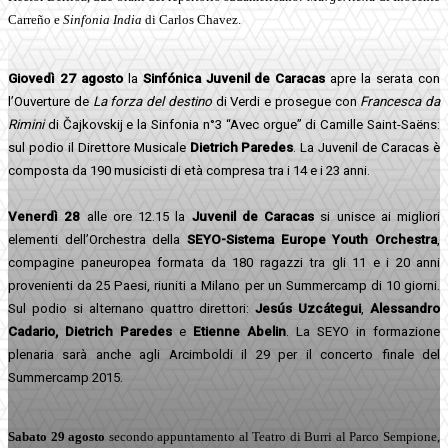
Carreño e
Sinfonia India
di Carlos Chavez.
Giovedì 27 agosto
la
Sinfónica Juvenil de Caracas
apre la serata con
l’Ouverture de
La forza del destino
di Verdi e prosegue con
Francesca da
Rimini
di Čajkovskij e la Sinfonia n°3 “Avec orgue” di Camille Saint-Saëns:
sul podio il Direttore Musicale
Dietrich Paredes
. La Juvenil de Caracas è
composta da 190 musicisti di età compresa tra i 14 e i 23 anni.
Venerdì 28
alle ore 12.15 la
Juvenil de Caracas
si unisce ai migliori
elementi dell’Orchestra
della
SEYO-Sistema Europe Youth Orchestra
,
compagine paneuropea formata da 180 ragazzi tra gli 11 e i 20 anni
provenienti da 25 Paesi, riuniti a Milano per un Summercamp di 10 giorni.
Sul podio si alternano quattro direttori:
Jesús Uzcátegui
,
Alessandro
Cadario,
Dietrich Paredes
e
Etienne Abelin
.
La SEYO in formazione
plenaria sarà anche agli Arcimboldi il 29 per il concerto finale del
Summercamp 2015.
Sabato 29 agosto
secondo appuntamento al Teatro di Burri al Parco Sempione,