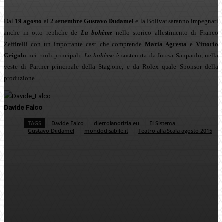
Dal
19 agosto
al
2 settembre
Gustavo Dudamel
e la Bolívar saranno impegnati
anche in otto repliche de
La bohème
nello storico allestimento di Franco
Zeffirelli con un importante cast che comprende
Maria Agresta
e
Vittorio
Grigolo
nei ruoli principali.
La bohème
è sostenuta da Intesa Sanpaolo, nella
veste di Partner principale della Stagione, e da Rolex quale Sponsor della
produzione.
Davide Falco
TAGS
Davide Falco
dietrolanotizia.eu
El Sistema
Gustavo Dudamel
mondodisabile.it
Teatro alla Scala agosto 2015
Facebook
Twitter
Pinterest
WhatsApp