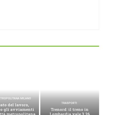
METROPOLITANA MILANO
TRASPORTI
ato del lavoro,
no gli avviamenti
Trenord: il treno in
ittà metropolitana
Lombardia vale 3,26