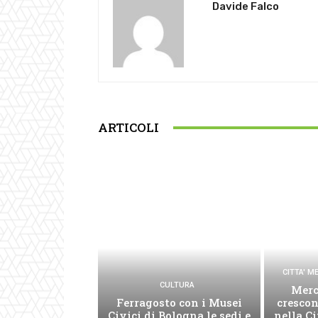
Davide Falco
ARTICOLI
CITTA' 
CULTURA
Merc
Ferragosto con i Musei
cresco
Civici di Bologna le sedi e
nella C