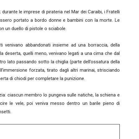
durante le imprese di pirateria nel Mar dei Caraibi, i Fratelli
essero portato a bordo donne e bambini con la morte. Le
n un duello di pistole o sciabole.
nati venivano abbandonati insieme ad una borraccia, della
a deserta, quelli meno, venivano legati a una cima che dal
tro lato passando sotto la chiglia (parte dell’ossatura della
l’immersione forzata, tirato dagli altri marinai, strisciando
erta di chiodi per completare la punizione.
izia: ciascun membro lo pungeva sulle natiche, la schiena e
cire le vele, poi veniva messo dentro un barile pieno di
setti.