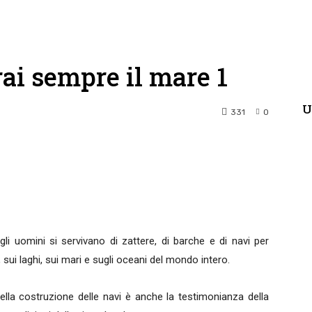
ai sempre il mare 1
U
331
0
terest
WhatsApp
li uomini si servivano di zattere, di barche e di navi per
sui laghi, sui mari e sugli oceani del mondo intero.
ella costruzione delle navi è anche la testimonianza della