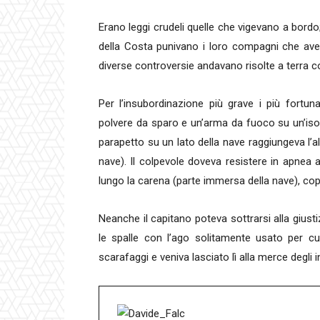
Erano leggi crudeli quelle che vigevano a bordo; 
della Costa punivano i loro compagni che av
diverse controversie andavano risolte a terra co
Per l’insubordinazione più grave i più fortu
polvere da sparo e un’arma da fuoco su un’isol
parapetto su un lato della nave raggiungeva l’al
nave). Il colpevole doveva resistere in apnea al
lungo la carena (parte immersa della nave), cop
Neanche il capitano poteva sottrarsi alla giust
le spalle con l’ago solitamente usato per cu
scarafaggi e veniva lasciato lì alla merce degli in