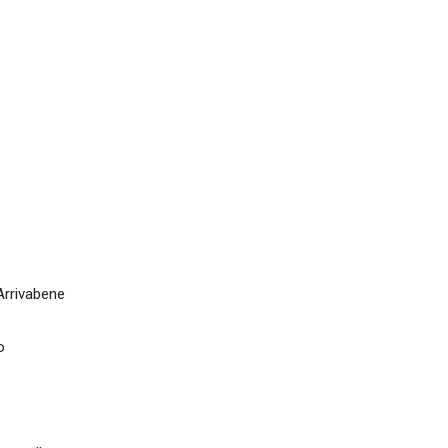
rrivabene
o