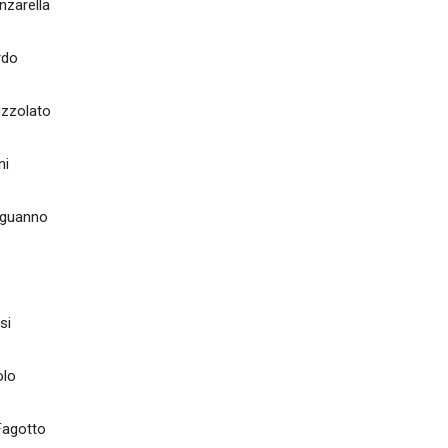
arella
do
lato
ni
uanno
i
o
tto