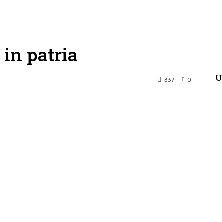
e in patria
U
337
0
terest
WhatsApp