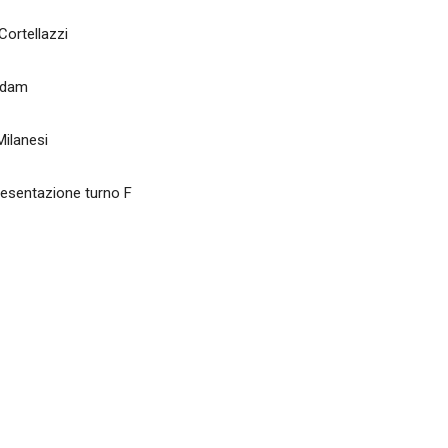
llazzi
am
nesi
resentazione turno F