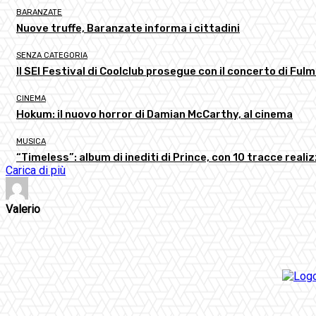
BARANZATE
Nuove truffe, Baranzate informa i cittadini
SENZA CATEGORIA
Il SEI Festival di Coolclub prosegue con il concerto di Ful
CINEMA
Hokum: il nuovo horror di Damian McCarthy, al cinema
MUSICA
“Timeless”: album di inediti di Prince, con 10 tracce realizz
Carica di più
Valerio