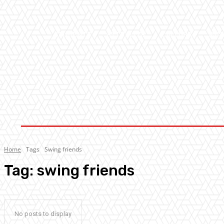
AMBIENTE
ATTUALITA’
CULTURA
MUS
Home
Tags
Swing friends
Tag:
swing friends
No posts to display