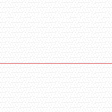
ICA
SALUTE
SPORT
CHI SIAMO
CONVENZIONI
GA