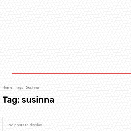
AMBIENTE
ATTUALITA’
CULTURA
MUS
Home
Tags
Susinna
Tag:
susinna
No posts to display