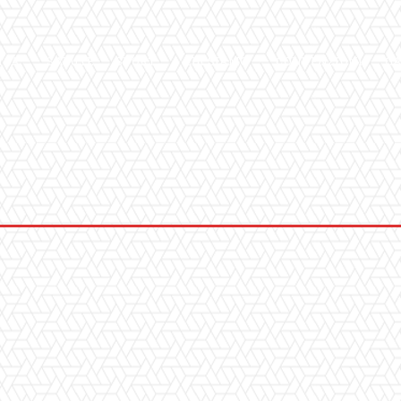
ICA
SALUTE
SPORT
CHI SIAMO
CONVENZIONI
GA