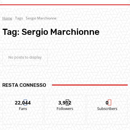
Home
Tags
Sergio Marchionne
Tag:
Sergio Marchionne
No posts to display
RESTA CONNESSO
22,044
3,912
0
Fans
Followers
Subscribers