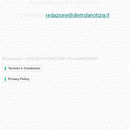
Autorizzazione SIAE n. 350\I\05-475
Contattaci:
redazione@dietrolanotizia.it
© Copyright - 2025 DIETROLANOTIZIA | P.Iva 04852590969
Termini e Condizioni
Privacy Policy