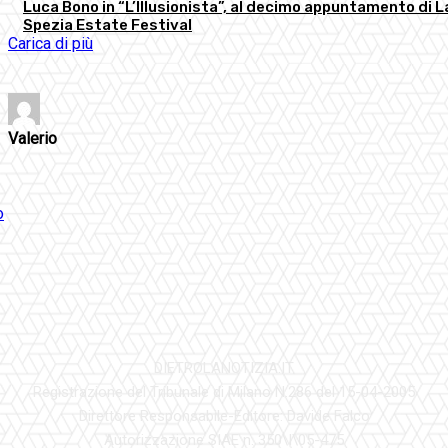
Luca Bono in “L’Illusionista”, al decimo appuntamento di L
Spezia Estate Festival
Carica di più
Valerio
DIETROLANOTIZIA.IT
Registrazione del Tribunale di Milano N.286 del 15-04-2005
Direttore Responsabile-Editore: Davide Falco
Autorizzazione SIAE n. 350\I\05-475