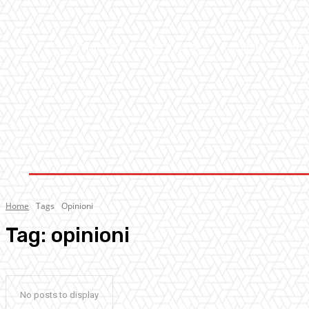
AMBIENTE
ATTUALITA’
CULTURA
MUS
Home
Tags
Opinioni
Tag:
opinioni
No posts to display