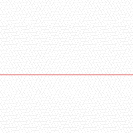
ICA
SALUTE
SPORT
CHI SIAMO
CONVENZIONI
GA