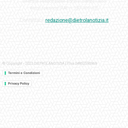
Direttore Responsabile-Editore: Davide Falco
Autorizzazione SIAE n. 350\I\05-475
Contattaci:
redazione@dietrolanotizia.it
© Copyright - 2025 DIETROLANOTIZIA | P.Iva 04852590969
Termini e Condizioni
Privacy Policy