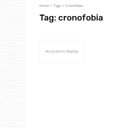
Home
Tags
Cronofobia
Tag:
cronofobia
No posts to display