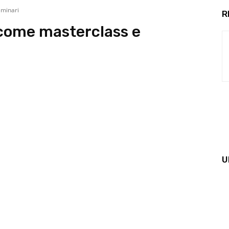
eminari
R
 come masterclass e
U