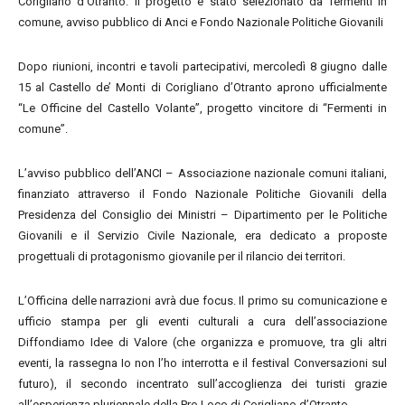
Corigliano d’Otranto. Il progetto è stato selezionato da fermenti in
comune, avviso pubblico di Anci e Fondo Nazionale Politiche Giovanili
Dopo riunioni, incontri e tavoli partecipativi, mercoledì 8 giugno dalle
15 al Castello de’ Monti di Corigliano d’Otranto aprono ufficialmente
“Le Officine del Castello Volante”, progetto vincitore di “Fermenti in
comune”.
L’avviso pubblico dell’ANCI – Associazione nazionale comuni italiani,
finanziato attraverso il Fondo Nazionale Politiche Giovanili della
Presidenza del Consiglio dei Ministri – Dipartimento per le Politiche
Giovanili e il Servizio Civile Nazionale, era dedicato a proposte
progettuali di protagonismo giovanile per il rilancio dei territori.
L’Officina delle narrazioni avrà due focus. Il primo su comunicazione e
ufficio stampa per gli eventi culturali a cura dell’associazione
Diffondiamo Idee di Valore (che organizza e promuove, tra gli altri
eventi, la rassegna Io non l’ho interrotta e il festival Conversazioni sul
futuro), il secondo incentrato sull’accoglienza dei turisti grazie
all’esperienza pluriennale della Pro Loco di Corigliano d’Otranto.