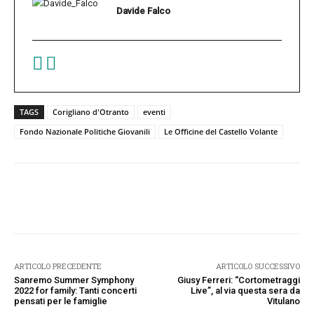
Davide Falco
TAGS
Corigliano d'Otranto
eventi
Fondo Nazionale Politiche Giovanili
Le Officine del Castello Volante
Facebook
Twitter
Pinterest
W
ARTICOLO PRECEDENTE
ARTICOLO SUCCESSIVO
Sanremo Summer Symphony
Giusy Ferreri: “Cortometraggi
2022 for family: Tanti concerti
Live”, al via questa sera da
pensati per le famiglie
Vitulano