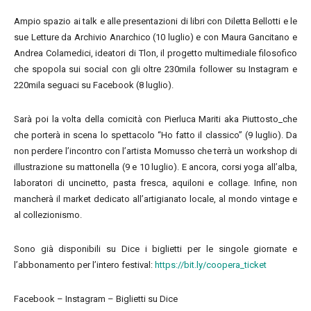
Ampio spazio ai talk e alle presentazioni di libri con Diletta Bellotti e le
sue Letture da Archivio Anarchico (10 luglio) e con Maura Gancitano e
Andrea Colamedici, ideatori di Tlon, il progetto multimediale filosofico
che spopola sui social con gli oltre 230mila follower su Instagram e
220mila seguaci su Facebook (8 luglio).
Sarà poi la volta della comicità con Pierluca Mariti aka Piuttosto_che
che porterà in scena lo spettacolo “Ho fatto il classico” (9 luglio). Da
non perdere l’incontro con l’artista Momusso che terrà un workshop di
illustrazione su mattonella (9 e 10 luglio). E ancora, corsi yoga all’alba,
laboratori di uncinetto, pasta fresca, aquiloni e collage. Infine, non
mancherà il market dedicato all’artigianato locale, al mondo vintage e
al collezionismo.
Sono già disponibili su Dice i biglietti per le singole giornate e
l’abbonamento per l’intero festival:
https://bit.ly/coopera_ticket
Facebook – Instagram – Biglietti su Dice