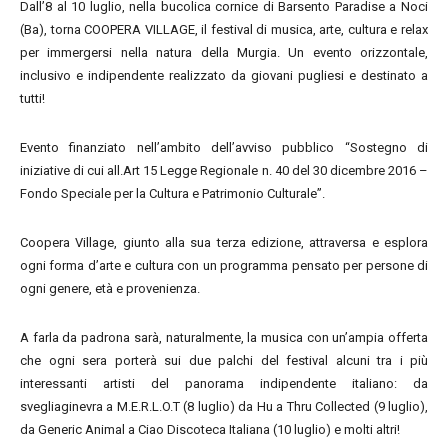
Dall’8 al 10 luglio, nella bucolica cornice di Barsento Paradise a Noci
(Ba), torna COOPERA VILLAGE, il festival di musica, arte, cultura e relax
per immergersi nella natura della Murgia. Un evento orizzontale,
inclusivo e indipendente realizzato da giovani pugliesi e destinato a
tutti!
Evento finanziato nell’ambito dell’avviso pubblico “Sostegno di
iniziative di cui all.Art 15 Legge Regionale n. 40 del 30 dicembre 2016 –
Fondo Speciale per la Cultura e Patrimonio Culturale”.
Coopera Village, giunto alla sua terza edizione, attraversa e esplora
ogni forma d’arte e cultura con un programma pensato per persone di
ogni genere, età e provenienza.
A farla da padrona sarà, naturalmente, la musica con un’ampia offerta
che ogni sera porterà sui due palchi del festival alcuni tra i più
interessanti artisti del panorama indipendente italiano: da
svegliaginevra a M.E.R.L.O.T (8 luglio) da Hu a Thru Collected (9 luglio),
da Generic Animal a Ciao Discoteca Italiana (10 luglio) e molti altri!