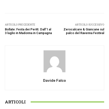
Facebook
Twitter
Pinterest
W
ARTICOLO PRECEDENTE
ARTICOLO SUCCESSIVO
Bollate: Festa dei Peritt. Dall’1 al
Zerocalcare & Giancane sul
3 luglio in Madonna in Campagna
palco del Ravenna Festival
Davide Falco
ARTICOLI