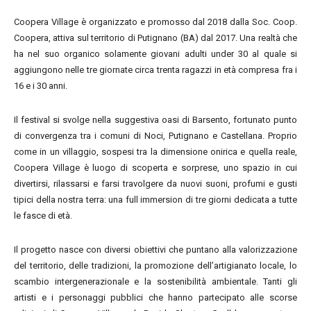
Coopera Village è organizzato e promosso dal 2018 dalla Soc. Coop.
Coopera, attiva sul territorio di Putignano (BA) dal 2017. Una realtà che
ha nel suo organico solamente giovani adulti under 30 al quale si
aggiungono nelle tre giornate circa trenta ragazzi in età compresa fra i
16 e i 30 anni.
Il festival si svolge nella suggestiva oasi di Barsento, fortunato punto
di convergenza tra i comuni di Noci, Putignano e Castellana. Proprio
come in un villaggio, sospesi tra la dimensione onirica e quella reale,
Coopera Village è luogo di scoperta e sorprese, uno spazio in cui
divertirsi, rilassarsi e farsi travolgere da nuovi suoni, profumi e gusti
tipici della nostra terra: una full immersion di tre giorni dedicata a tutte
le fasce di età.
Il progetto nasce con diversi obiettivi che puntano alla valorizzazione
del territorio, delle tradizioni, la promozione dell’artigianato locale, lo
scambio intergenerazionale e la sostenibilità ambientale. Tanti gli
artisti e i personaggi pubblici che hanno partecipato alle scorse