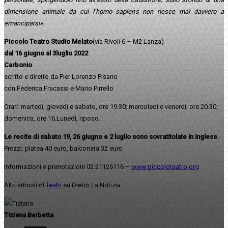
dimensione animale da cui l’homo sapiens non riesce mai davvero a
emanciparsi».
Piccolo Teatro Studio Melato
(via Rivoli 6 – M2 Lanza)
dal 16 giugno al 3luglio 2022
Carbonio
scritto e diretto da Pier Lorenzo Pisano
con Federica Fracassi e Mario Pirrello
Orari: martedì, giovedì e sabato, ore 19.30; mercoledì e venerdì, ore 20.30;
domenica, ore 16.Lunedì, riposo.
Le recite di sabato 19, 26 giugno e 2 luglio sono sovratitolate in inglese.
Prezzi: platea 40 euro, balconata 32 euro
Informazioni e prenotazioni 02.21126116 –
www.piccoloteatro.org
Altri articoli di
Teatri
su Dietro La Notizia
Tiziana Barbetta