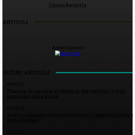
Tiziana Barbetta
ARTICOLI
- Advertisement -
ULTIMI ARTICOLI
AMBIENTE
Plastica, la raccolta si ferma in più territori: è crisi
nazionale della filiera
ATTUALITA'
Aperti i concorsi internazionali per i quartieri Zama e
Porto di Mare
ATTUALITA'