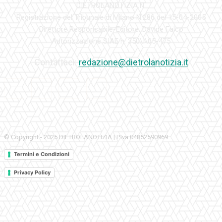
DIETROLANOTIZIA.IT
Registrazione del Tribunale di Milano N.286 del 15-04-2005
Direttore Responsabile-Editore: Davide Falco
Autorizzazione SIAE n. 350\I\05-475
Contattaci:
redazione@dietrolanotizia.it
© Copyright - 2025 DIETROLANOTIZIA | P.Iva 04852590969
Termini e Condizioni
Privacy Policy