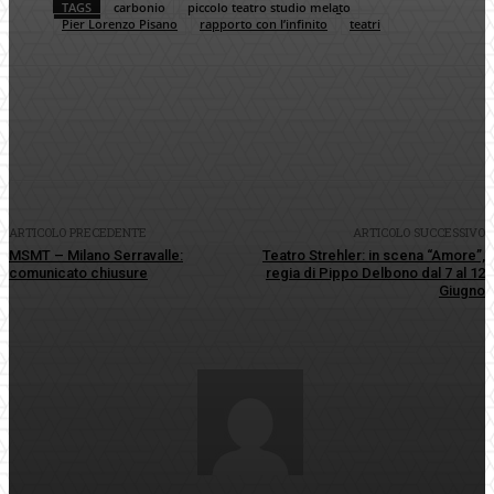
TAGS
carbonio
piccolo teatro studio melato
Pier Lorenzo Pisano
rapporto con l’infinito
teatri
Facebook
Twitter
Pinterest
WhatsApp
ARTICOLO PRECEDENTE
ARTICOLO SUCCESSIVO
MSMT – Milano Serravalle:
Teatro Strehler: in scena “Amore”,
comunicato chiusure
regia di Pippo Delbono dal 7 al 12
Giugno