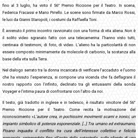
fino al 3 luglio, ha vinto il 56° Premio Riccione per il Teatro. In scena,
Federica Fracassi e Mario Pirrello. Le scene sono firmate da Marco Rossi,
le luci da Gianni Staropoli, i costumi da Raffaella Toni.
È avvenuto il primo incontro ravvicinato con una forma di vita aliena. Non è
il solito video sgranato fatto con una telecamerina: l’hanno visto tutti,
centinaia di testimoni, di foto, di video. L’alieno ha la particolarità di non
essere composto minimamente da molecole di carbonio, la sostanza alla
base della vita sulla Terra.
Nel dialogo serrato tra la donna incaricata di verificare l’accaduto e l’uomo
che ha vissuto l’esperienza, si compone una vicenda che fa deflagrare il
nostro rapporto con l’infinito, declinato tra gli entusiasmi della sonda
Voyager e l’intima paura di confrontarsi con l’altro da noi.
Il testo, già tradotto in inglese e in tedesco, è risultato vincitore del 56°
Premio Riccione per il Teatro. Come recita la motivazione del
riconoscimento «
L’autore crea, in pochissimi movimenti scarni e ironici, un
impianto simbolico di potenza esponenziale. […]
Tra umano ed extraumano,
Pisano inquadra il conflitto tra cura dell’interesse collettivo e felicità
personale, spingendolo fino all’esito della catastrofe, sullo sfondo di una