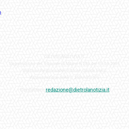
DIETROLANOTIZIA.IT
Registrazione del Tribunale di Milano N.286 del 15-04-2005
Direttore Responsabile-Editore: Davide Falco
Autorizzazione SIAE n. 350\I\05-475
Contattaci:
redazione@dietrolanotizia.it