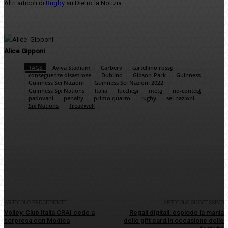
Altri articoli di
Rugby
su Dietro la Notizia
Alice Gipponi
TAGS
Aviva Stadium
Carbery
cartellino rosso
conseguenze disastrose
Dublino
Gibson-Park
Guinness
Guinness Sei Nazioni
Guinness Sei Nazioni 2022
Guinness Six Nations
Italia
lucchesi
meta
no-contest
padovani
penalty
primo quarto
rugby
sei nazioni
Six Nations
Treadwell
Facebook
Twitter
Pinterest
WhatsApp
ARTICOLO PRECEDENTE
ARTICOLO SUCCESSIVO
Volley: Club Italia CRAI cede a
Regali digitali: esplode la mania
sorpresa con Modica
delle gift card in occasione delle