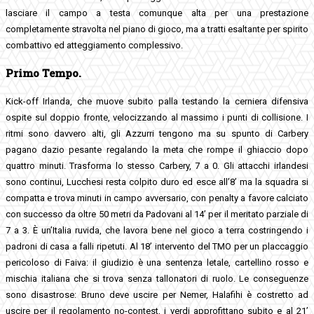
lasciare il campo a testa comunque alta per una prestazione
completamente stravolta nel piano di gioco, ma a tratti esaltante per spirito
combattivo ed atteggiamento complessivo.
Primo Tempo.
Kick-off Irlanda, che muove subito palla testando la cerniera difensiva
ospite sul doppio fronte, velocizzando al massimo i punti di collisione. I
ritmi sono davvero alti, gli Azzurri tengono ma su spunto di Carbery
pagano dazio pesante regalando la meta che rompe il ghiaccio dopo
quattro minuti. Trasforma lo stesso Carbery, 7 a 0. Gli attacchi irlandesi
sono continui, Lucchesi resta colpito duro ed esce all’8’ ma la squadra si
compatta e trova minuti in campo avversario, con penalty a favore calciato
con successo da oltre 50 metri da Padovani al 14’ per il meritato parziale di
7 a 3. È un’Italia ruvida, che lavora bene nel gioco a terra costringendo i
padroni di casa a falli ripetuti. Al 18’ intervento del TMO per un placcaggio
pericoloso di Faiva: il giudizio è una sentenza letale, cartellino rosso e
mischia italiana che si trova senza tallonatori di ruolo. Le conseguenze
sono disastrose: Bruno deve uscire per Nemer, Halafihi è costretto ad
uscire per il regolamento no-contest, i verdi approfittano subito e al 21’