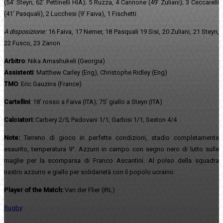
(54’ Steyn; 62’ Pettinelli HIA); 5 Ruzza, 4 Cannone (49’ Zuliani); 3 Ceccarelli
(41’ Pasquali), 2 Lucchesi (9’ Faiva), 1 Fischetti
A disposizione:
16 Faiva, 17 Nemer, 18 Pasquali 19 Sisi, 20 Zuliani, 21 Steyn,
22 Fusco, 23 Zanon
Arbitro
: Nika Amashukeli (Georgia)
Assistenti
: Matthew Carley (Eng), Christophe Ridley (Eng)
TMO
: Eric Gauzins (France)
Cartellini
: 18’ rosso a Faiva (ITA);
75’
giallo a Steyn (ITA)
Calciatori:
Carbery 2/5;
Padovani 1/1; Garbisi 1/1; Sexton 4/4
Note:
Terreno di gioco in perfette condizioni, stadio completamente
esaurito, temperatura 9°. Azzurri
in campo
con
segno nero di lutto sulle
maglie per la scomparsa di Franco Ascantini. Al polso della squadra
nastro azzurro e giallo per solidarietà con il popolo ucraino.
Player of the Match:
Van der Flier (IRL)
Rugby