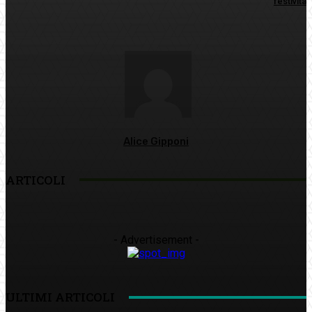
festività
Alice Gipponi
ARTICOLI
- Advertisement -
ULTIMI ARTICOLI