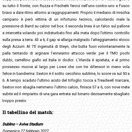
su tutto il fronte, con Ruzza e Fischetti feroci nell’uno-contro-uno e Fusco
bravo a dare ritmo attorno ai raggruppamenti. Proprio il mediano di mischia
campano è però vittima di un infortunio tecnico, calcolando male la
pressione di Baird su calcio nel box: il seconda linea è un falco sul pallone
e intercetta volando poi indisturbato fino alla meta dopo l’ottimo controllo
sulla presa a terra. 43 a 6, il gap si allarga malgrado l’atteggiamento stoico
degli Azzurri. Al 75’ ingenuità di Steyn, che butta fuori volontariamente la
palla tentando di arginare l’ennesimo attacco verde: per il TMO pochi
dubbi, cartellino giallo ed Italia in dodici. L’Irlanda è spietata, e al primo
possesso muove al largo per Lowe che con tre difensori in meno vola
felice in bandierina: Sexton è il solito cecchino sublime, lo score va sul 50 a
6. A tempo scaduto l’ultimo acuto del trifoglio: tocca a Treadwell marcare,
Sexton non sbaglia nemmeno l’ultimo calcio, finisce 57 a 6, con nove mete
subite ed il rimpianto di una gara entrata sul binario decisamente sbagliato
troppo presto.
Il tabellino del match:
Dublino – Aviva Stadium
Domenica 27 febbraio 2022