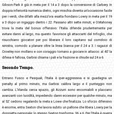
Gibson-Park è già in meta per il 14 a 3 dopo la conversione di Carbery. In
doppia inferiorità numerica dietro, ogni mischia diventa un’occasione facile
per i verdi, che difatti alla mezz’ora esatta fiondano Lowry in meta per il 19
a 3 dopo un ingaggio dentro i 22. Passano altri sette minuti, e O.Mahoney
trova la meta del bonus offensivo: l’Italia difende prudentemente per
evitare danni al largo, ma questo favorisce gli attaccanti del trifoglio, che
risucchiano giocatori per poi liberare il loro capitano sul corridoio di
sinistra, comodo a planare oltre la linea bianca per il 24 a 3. I ragazzi di
Crowley non mollano e con coraggio tornano a giocare in attacco: al 40’ la
difesa è fallosa, Garbisi chiama i pali e la frazione si chiude sul 24 a 6.
Secondo Tempo.
Entrano Fusco e Pasquali, l’Italia è iper-aggressiva e si guadagna un
penalty al primo minuto, ma Garbisi calibra largo e il punteggio non
cambia. L’Irlanda cerca spazio, gli Azzurri sono encomiabili e placcano
avanzanti con lucidità, impedendo danni eccessivi per qualche minuto, ma
al 52’ cedono regalando la meta a Lowe che finalizza. Lo sforzo difensivo
è enorme, entra Sexton che lavora subito un pallone che libera Lowry per la
doppietta personale: lo stesso Sexton trasforma, 36 a 6. Per l’Italia è guerra