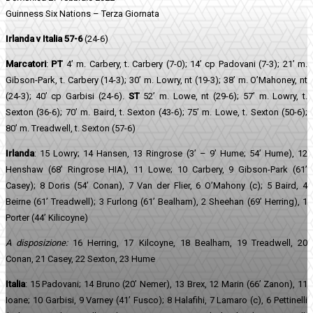
Guinness Six Nations – Terza Giornata
Irlanda v Italia 57-6
(24-6)
Marcatori
:
PT
4’ m. Carbery, t. Carbery (7-0); 14’ cp Padovani (7-3); 21’ m.
Gibson-Park, t. Carbery (14-3); 30’ m. Lowry, nt (19-3); 38’ m. O’Mahoney, nt
(24-3); 40’ cp Garbisi (24-6).
ST
52’ m. Lowe, nt (29-6); 57’ m. Lowry, t.
Sexton (36-6); 70’ m. Baird, t. Sexton (43-6); 75’ m. Lowe, t. Sexton (50-6);
80’ m. Treadwell, t. Sexton (57-6)
Irlanda
: 15 Lowry; 14 Hansen, 13 Ringrose (3’ – 9’ Hume; 54’ Hume), 12
Henshaw (68’ Ringrose HIA), 11 Lowe; 10 Carbery, 9 Gibson-Park (61’
Casey); 8 Doris (54’ Conan), 7 Van der Flier, 6 O’Mahony (c); 5 Baird, 4
Beirne (61’ Treadwell); 3 Furlong (61’ Bealham), 2 Sheehan (69’ Herring), 1
Porter (44’ Kilicoyne)
A disposizione:
16 Herring, 17 Kilcoyne, 18 Bealham, 19 Treadwell, 20
Conan, 21 Casey, 22 Sexton, 23 Hume
Italia
: 15 Padovani; 14 Bruno (20’ Nemer), 13 Brex, 12 Marin (66’ Zanon), 11
Ioane; 10 Garbisi, 9 Varney (41’ Fusco); 8 Halafihi, 7 Lamaro (c), 6 Pettinelli