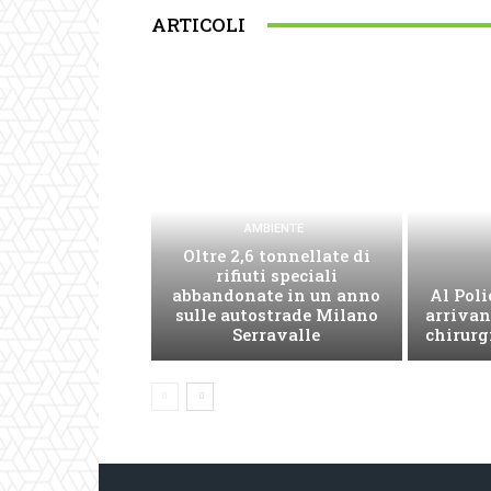
ARTICOLI
AMBIENTE
Oltre 2,6 tonnellate di
rifiuti speciali
abbandonate in un anno
Al Poli
sulle autostrade Milano
arrivan
Serravalle
chirurg