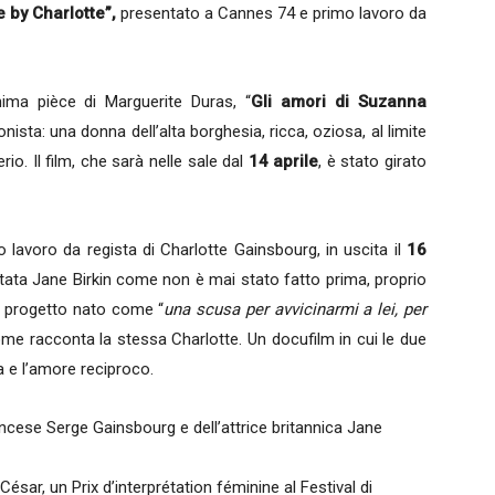
 by Charlotte”,
presentato a Cannes 74 e primo lavoro da
nima pièce di Marguerite Duras, “
Gli amori di Suzanna
ista: una donna dell’alta borghesia, ricca, oziosa, al limite
rio. Il film, che sarà nelle sale dal
14 aprile
, è stato girato
o lavoro da regista di Charlotte Gainsbourg, in uscita il
16
tata Jane Birkin come non è mai stato fatto prima, proprio
 un progetto nato come “
una scusa per avvicinarmi a lei, per
e racconta la stessa Charlotte. Un docufilm in cui le due
a e l’amore reciproco.
ancese Serge Gainsbourg e dell’attrice britannica Jane
ésar, un Prix d’interprétation féminine al Festival di