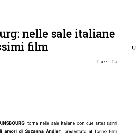
rg: nelle sale italiane
ssimi film
U
477
0
terest
WhatsApp
AINSBOURG
, torna nelle sale italiane con due attesissimi
li amori di Suzanna Andler
”, presentato al Torino Film