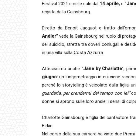
Festival 2021 e nelle sale dal
14 aprile,
e “
Jane
regista della Gainsbourg.
Diretto da Benoit Jacquot e tratto dall’omo
Andler”
vede la Gainsbourg nel ruolo di protagon
del suicidio, stretta tra doveri coniugali e deside
in una villa sulla Costa Azzurra.
Attesissimo anche “
Jane by Charlotte
”, prim
giugno:
un lungometraggio in cui viene raccon
perché lo storytelling è veicolato dalla figlia;
guardarla, per prendermi del tempo con lei”
com
donne si aprono sulle loro ansie, i sensi di colp
Charlotte Gainsbourg è figlia del cantautore fr
Birkin.
Nel corso della sua carriera ha vinto due Premi C