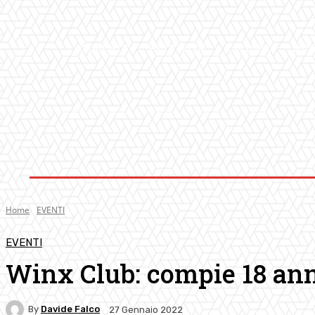
AMBIENTE
ATTUALITA’
CULTURA
MUS
Home
EVENTI
EVENTI
Winx Club: compie 18 ann
By
Davide Falco
27 Gennaio 2022