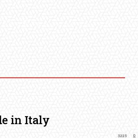
LLERY
ALTRO
e in Italy
0
3223