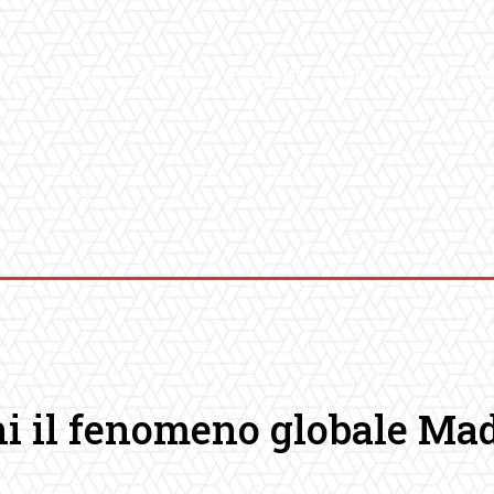
ICA
SALUTE
SPORT
CHI SIAMO
CONVENZIONI
GA
i il fenomeno globale Mad