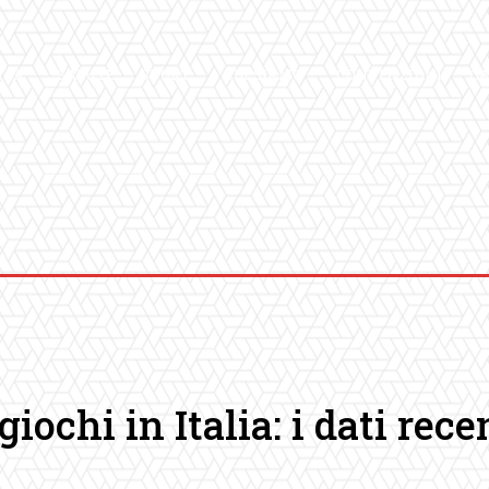
ICA
SALUTE
SPORT
CHI SIAMO
CONVENZIONI
GA
iochi in Italia: i dati rece