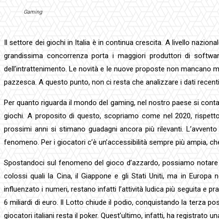
Gaming
Il settore dei giochi in Italia è in continua crescita. A livello naz
grandissima concorrenza porta i maggiori produttori di softwar
dell’intrattenimento. Le novità e le nuove proposte non mancano mai,
pazzesca. A questo punto, non ci resta che analizzare i dati recenti ri
Per quanto riguarda il mondo del gaming, nel nostro paese si contano 
giochi. A proposito di questo, scopriamo come nel 2020, rispetto 
prossimi anni si stimano guadagni ancora più rilevanti. L’avvento d
fenomeno. Per i giocatori c’è un’accessibilità sempre più ampia, c
Spostandoci sul fenomeno del gioco d’azzardo, possiamo notare come
colossi quali la Cina, il Giappone e gli Stati Uniti, ma in Europ
influenzato i numeri, restano infatti l’attività ludica più seguita e pra
6 miliardi di euro. Il Lotto chiude il podio, conquistando la terza pos
giocatori italiani resta il poker. Quest’ultimo, infatti, ha registrato 