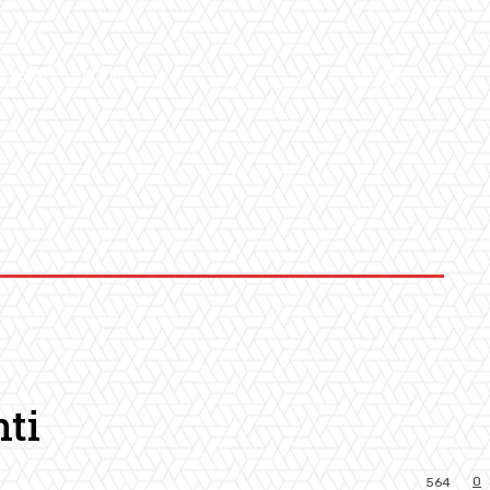
LLERY
ALTRO
nti
0
564