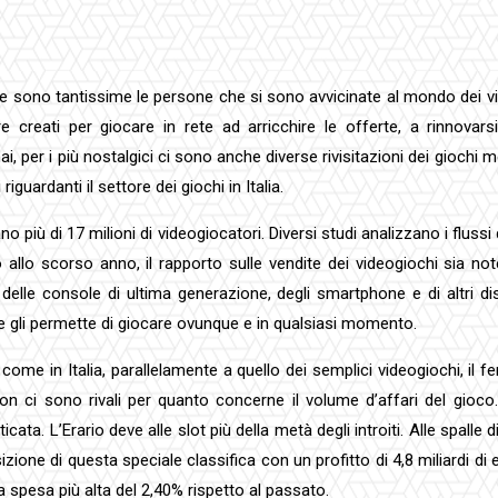
ionale sono tantissime le persone che si sono avvicinate al mondo dei v
e creati per giocare in rete ad arricchire le offerte, a rinnova
 per i più nostalgici ci sono anche diverse rivisitazioni dei giochi me
guardanti il settore dei giochi in Italia.
più di 17 milioni di videogiocatori. Diversi studi analizzano i flussi d
allo scorso anno, il rapporto sulle vendite dei videogiochi sia no
elle console di ultima generazione, degli smartphone e di altri disp
he gli permette di giocare ovunque e in qualsiasi momento.
 in Italia, parallelamente a quello dei semplici videogiochi, il fe
a non ci sono rivali per quanto concerne il volume d’affari del gio
ticata. L’Erario deve alle slot più della metà degli introiti. Alle spalle
izione di questa speciale classifica con un profitto di 4,8 miliardi di 
una spesa più alta del 2,40% rispetto al passato.