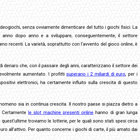
ideogiochi, senza ovviamente dimenticare del tutto i giochi fisici. La
rsi anno dopo anno e a sviluppare, conseguentemente, il settore
no recenti. La varietà, soprattutto con l’avvento del gioco online, è
i denaro che, con il passare degli anni, caratterizzano il settore dei
tevolmente aumentato. I profitti
superano i 2 miliardi di euro
, per i
ositivi elettronici, ha certamente influito sulla crescita di questo
nomeno sia in continua crescita. Il nostro paese si piazza dietro a
co. Certamente
le slot machine presenti online
hanno di gran lunga
 di quest’ultime troviamo le lotterie, per le quali sono stati spesi circa
euro all’attivo. Per quanto concerne i giochi di carte, il più amato dai