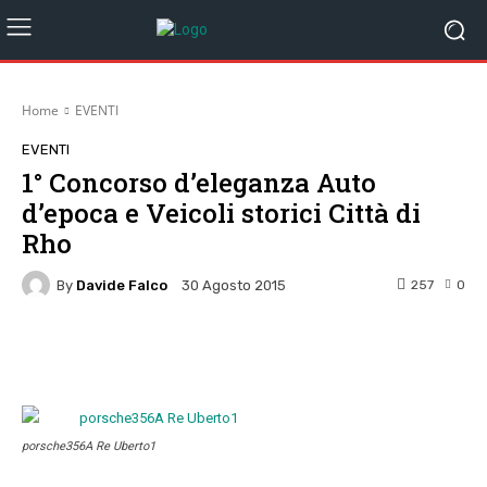
Home
EVENTI
EVENTI
1° Concorso d’eleganza Auto
d’epoca e Veicoli storici Città di
Rho
By
Davide Falco
257
0
30 Agosto 2015
Facebook
Twitter
Pinterest
W
porsche356A Re Uberto1