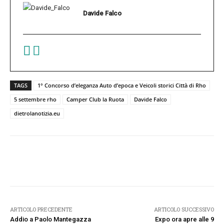
Davide Falco
TAGS
1° Concorso d’eleganza Auto d’epoca e Veicoli storici Città di Rho
5 settembre rho
Camper Club la Ruota
Davide Falco
dietrolanotizia.eu
Facebook
Twitter
Pinterest
W
ARTICOLO PRECEDENTE
ARTICOLO SUCCESSIVO
Addio a Paolo Mantegazza
Expo ora apre alle 9