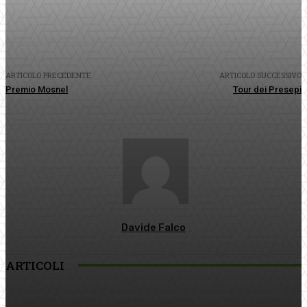
Facebook
Twitter
Pinterest
WhatsApp
ARTICOLO PRECEDENTE
ARTICOLO SUCCESSIVO
Premio Mosnel
Tour dei Presepi
Davide Falco
ARTICOLI