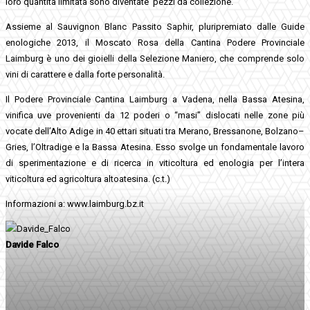
loro quantità limitata sono diventate pezzi da collezione.
Assieme al Sauvignon Blanc Passito Saphir, pluripremiato dalle Guide
enologiche 2013, il Moscato Rosa della Cantina Podere Provinciale
Laimburg è uno dei gioielli della Selezione Maniero, che comprende solo
vini di carattere e dalla forte personalità.
Il Podere Provinciale Cantina Laimburg a Vadena, nella Bassa Atesina,
vinifica uve provenienti da 12 poderi o “masi” dislocati nelle zone più
vocate dell’Alto Adige in 40 ettari situati tra Merano, Bressanone, Bolzano–
Gries, l’Oltradige e la Bassa Atesina. Esso svolge un fondamentale lavoro
di sperimentazione e di ricerca in viticoltura ed enologia per l’intera
viticoltura ed agricoltura altoatesina. (c.t.)
Informazioni a: www.laimburg.bz.it
Davide Falco