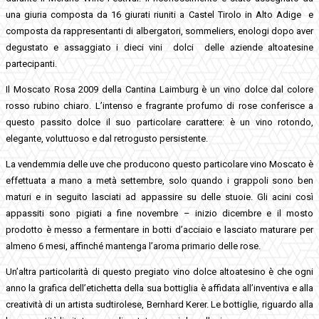
una giuria composta da 16 giurati riuniti a Castel Tirolo in Alto Adige e
composta da rappresentanti di albergatori, sommeliers, enologi dopo aver
degustato e assaggiato i dieci vini dolci delle aziende altoatesine
partecipanti.
Il Moscato Rosa 2009 della Cantina Laimburg è un vino dolce dal colore
rosso rubino chiaro. L’intenso e fragrante profumo di rose conferisce a
questo passito dolce il suo particolare carattere: è un vino rotondo,
elegante, voluttuoso e dal retrogusto persistente.
La vendemmia delle uve che producono questo particolare vino Moscato è
effettuata a mano a metà settembre, solo quando i grappoli sono ben
maturi e in seguito lasciati ad appassire su delle stuoie. Gli acini così
appassiti sono pigiati a fine novembre – inizio dicembre e il mosto
prodotto è messo a fermentare in botti d’acciaio e lasciato maturare per
almeno 6 mesi, affinché mantenga l’aroma primario delle rose.
Un’altra particolarità di questo pregiato vino dolce altoatesino è che ogni
anno la grafica dell’etichetta della sua bottiglia è affidata all’inventiva e alla
creatività di un artista sudtirolese, Bernhard Kerer. Le bottiglie, riguardo alla