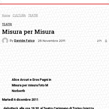
Home
CULTURA
TEATRI
TEATRI
Misura per Misura
By
Davide Falco
0
28 Novembre 2011
271
Facebook
Twitter
Pinterest
WhatsApp
Alice Arcuri e Eros Pagni in
Misura per misura foto M
Norberth
Martedì 6 dicembre 2011
, debutterà, alle ore 19.30, al Teatro Carignano di Torino (piazza