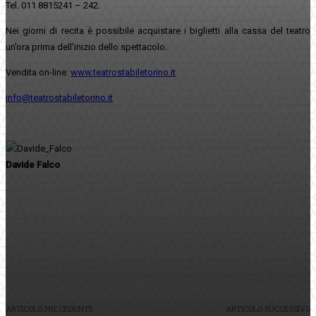
Tel. 011 8815241 – 242.
Nei giorni di recita è possibile acquistare i biglietti alla cassa del teatro
un’ora prima dell’inizio dello spettacolo.
Vendita on-line:
www.teatrostabiletorino.it
info@teatrostabiletorino.it
Davide Falco
Facebook
Twitter
Pinterest
WhatsApp
ARTICOLO PRECEDENTE
ARTICOLO SUCCESSIVO