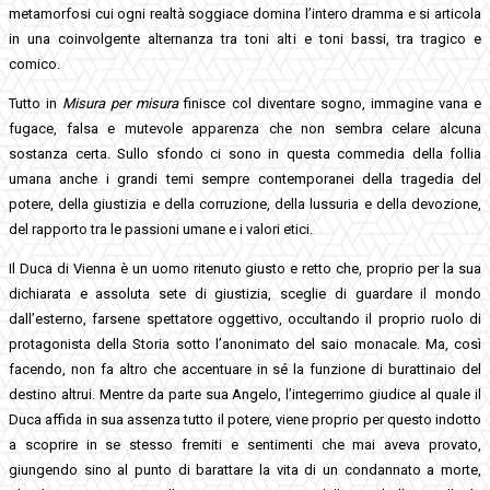
metamorfosi cui ogni realtà soggiace domina l’intero dramma e si articola
in una coinvolgente alternanza tra toni alti e toni bassi, tra tragico e
comico.
Tutto in
Misura per misura
finisce col diventare sogno, immagine vana e
fugace, falsa e mutevole apparenza che non sembra celare alcuna
sostanza certa. Sullo sfondo ci sono in questa commedia della follia
umana anche i grandi temi sempre contemporanei della tragedia del
potere, della giustizia e della corruzione, della lussuria e della devozione,
del rapporto tra le passioni umane e i valori etici.
Il Duca di Vienna è un uomo ritenuto giusto e retto che, proprio per la sua
dichiarata e assoluta sete di giustizia, sceglie di guardare il mondo
dall’esterno, farsene spettatore oggettivo, occultando il proprio ruolo di
protagonista della Storia sotto l’anonimato del saio monacale. Ma, così
facendo, non fa altro che accentuare in sé la funzione di burattinaio del
destino altrui. Mentre da parte sua Angelo, l’integerrimo giudice al quale il
Duca affida in sua assenza tutto il potere, viene proprio per questo indotto
a scoprire in se stesso fremiti e sentimenti che mai aveva provato,
giungendo sino al punto di barattare la vita di un condannato a morte,