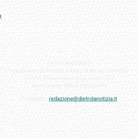
DIETROLANOTIZIA.IT
Registrazione del Tribunale di Milano N.286 del 15-04-2005
Direttore Responsabile-Editore: Davide Falco
Autorizzazione SIAE n. 350\I\05-475
Contattaci:
redazione@dietrolanotizia.it