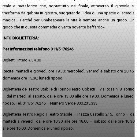
reale e metaforico che, soprattutto nel finale, attraverso il girevole si
trasforma da gabbia in giostra, suggerendo l’idea di una specie di scatola
magica… Perché per Shakespeare la vita è sempre anche un gioco. Un
gioco che in questa commedia diventa sovente beffardo».
INFO BIGLIETTERIA:
Per informazioni telefono 011/5176246
Biglietti: Intero € 34,00
Recite: martedì e giovedì, ore 19.30; mercoledì, venerdì e sabato ore 20.45;
domenica ore 15.30; lunedì riposo.
Biglietteria del Teatro Stabile di Torino|Teatro Gobetti – via Rossini 8, Torino
– dal martedì al sabato, dalle ore 13.00 alle ore 19.00. Domenica e lunedì
riposo. Tel. 011/5176246 – Numero Verde 800.235.333
Biglietteria Teatro Regio | Teatro Stabile – Piazza Castello 215, Torino – da
martedì a venerdì, dalle ore 10.30 alle ore 18.00 – sabato dalle ore 10.30
alle ore 16.00. Domenica e lunedì riposo.