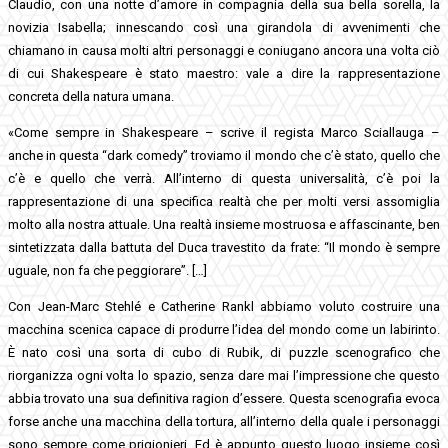
Claudio, con una notte d’amore in compagnia della sua bella sorella, la
novizia Isabella; innescando così una girandola di avvenimenti che
chiamano in causa molti altri personaggi e coniugano ancora una volta ciò
di cui Shakespeare è stato maestro: vale a dire la rappresentazione
concreta della natura umana.
«Come sempre in Shakespeare – scrive il regista Marco Sciallauga –
anche in questa “dark comedy” troviamo il mondo che c’è stato, quello che
c’è e quello che verrà. All’interno di questa universalità, c’è poi la
rappresentazione di una specifica realtà che per molti versi assomiglia
molto alla nostra attuale. Una realtà insieme mostruosa e affascinante, ben
sintetizzata dalla battuta del Duca travestito da frate: “Il mondo è sempre
uguale, non fa che peggiorare”. […]
Con Jean-Marc Stehlé e Catherine Rankl abbiamo voluto costruire una
macchina scenica capace di produrre l’idea del mondo come un labirinto.
È nato così una sorta di cubo di Rubik, di puzzle scenografico che
riorganizza ogni volta lo spazio, senza dare mai l’impressione che questo
abbia trovato una sua definitiva ragion d’essere. Questa scenografia evoca
forse anche una macchina della tortura, all’interno della quale i personaggi
sono sempre come prigionieri. Ed è appunto questo luogo insieme così