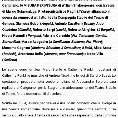
Carignano, 6)
MISURA PER MISURA
di William Shakespeare, con la regia
di Marco Sciaccaluga. Protagonista Eros Pagni (
Il Duca
), affiancato in
scena da numerosi altri attori della Compagnia Stabile del Teatro di
Genova: Gianluca Gobbi (
Angelo
), Antonio Zavatteri (
Escalo
), Aldo
Ottobrino (
Claudio
), Roberto Serpi (
Lucio
), Roberto Alinghieri (
il Bargello
),
Nicola Pannelli (
Pompeo
), Fabrizio Careddu (
Fra’ Tommaso, Gomito,
Bernardino
), Marco Avogadro (
il Gentiluomo, Schiuma, Fra’ Pietro
),
Massimo Cagnina (
Madama Sfondata, il Cancelliere, il Boia
), Alice Arcuri
(
Isabella
), Antonietta Bello (
Mariana, suor Francesca
) e Irene Villa
(
Giulietta
).
Le scene sono di Jean-Marc Stehlé e Catherine Rankl, i costumi di
Catherine Rankl, le musiche di Andrea Nicolini e le luci di Sandro Sussi. Lo
spettacolo, proposto nella versione italiana di Alessandro Serpieri, sarà
replicato al Carignano, per la Stagione in abbonamento del Teatro Stabile
di Torino, fino a domenica 18 dicembre.
Scritta nel 1604,
Misura per misura
è una “dark comedy” che si svolge in
una Vienna immaginaria, dove nulla è davvero quello che sembra, nulla
sembra quello che è. Il tema classicamente shakespeariano della continua