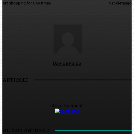
Art Shopping for Christmas
Napoletango
Davide Falco
ARTICOLI
- Advertisement -
ULTIMI ARTICOLI