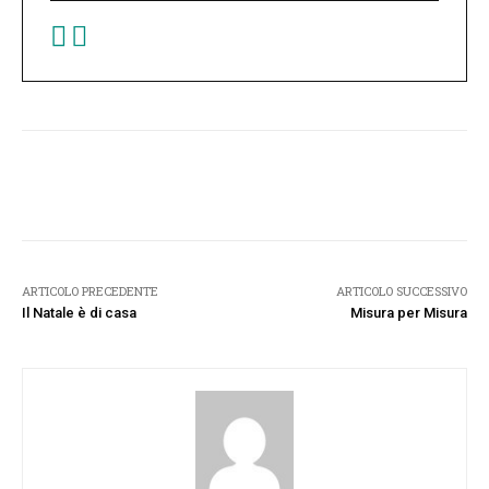
Facebook
Twitter
Pinterest
W
ARTICOLO PRECEDENTE
ARTICOLO SUCCESSIVO
Il Natale è di casa
Misura per Misura