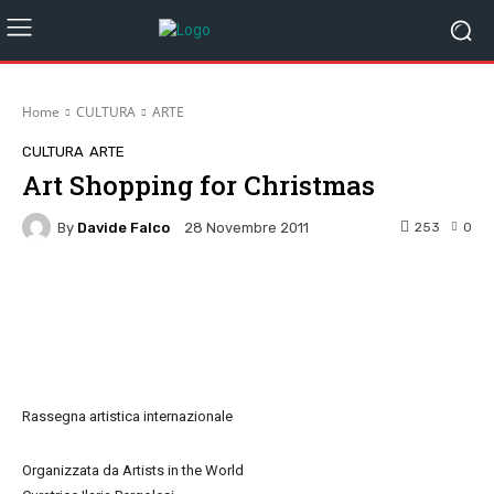
Home
CULTURA
ARTE
CULTURA
ARTE
Art Shopping for Christmas
By
Davide Falco
253
0
28 Novembre 2011
Facebook
Twitter
Pinterest
W
Rassegna artistica internazionale
Organizzata da Artists in the World