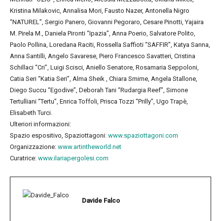
Kristina Milakovic, Annalisa Mori, Fausto Nazer, Antonella Nigro
“NATUREL”, Sergio Panero, Giovanni Pegoraro, Cesare Pinotti, Yajaira
M. Pirela M., Daniela Pironti “Ipazia”, Anna Poerio, Salvatore Polito,
Paolo Pollina, Loredana Raciti, Rossella Saffioti “SAFFIR”, Katya Sanna,
Anna Santilli, Angelo Savarese, Piero Francesco Savatteri, Cristina
Schillaci “Cri”, Luigi Scisci, Aniello Senatore, Rosamaria Seppoloni,
Catia Seri “Katia Seri”, Alma Sheik , Chiara Smirne, Angela Stallone,
Diego Succu “Egodive”, Deborah Tani “Rudargia Reef”, Simone
Tertulliani “Tertu”, Enrica Toffoli, Prisca Tozzi “Prilly”, Ugo Trapè,
Elisabeth Turci.
Ulteriori informazioni:
Spazio espositivo, Spaziottagoni:
www.spaziottagoni.com
Organizzazione:
www.artintheworld.net
Curatrice:
www.ilariapergolesi.com
Davide Falco