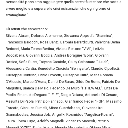
personalità possiamo raggiungere quella serenità interiore che porta a
vivere meglio e a superare le crisi esistenziali che ogni giorno ci
attanagliano.”
Gli artisti che esporranno:
Silvana Abram, Dolores Alemanno, Giovanna Appodia “Giannina”,
Francesco Baiocchi, Rosa Banzi, Barbara Berardicurti, Valentina Berna
Berionni, Maria Teresa Bertina, Viviana Bertone “VIVI”, Letizia
Boccabella, Giovanni Boccia, Andrea Boragine “Borà”, Giovanni
Bosica, Sofia Bucci, Tatyana Camiolo, Giusy Carbonaro “Juliah”,
Alessandra Cardia, Benedetto Ciociola “Bennyarte”, Claudio Cipolletti,
Giuseppe Contrino, Ennio Crocetti, Giuseppe Currò, Maria Rosaria
D’Alessio, Marco D’Auria, Daniel De Barac, Gildo De Bonis, Patrizio De
Magistris, Bianca De Maio, Federico De Muro “F.THEWALL”, Enza De
Paolis, Emanuele Degano “LELE”, Diego Deiana, Antonella Di Cesare,
Assunta Di Paola, Patrizio Farinacci, Gianfranco Fedeli “FGF”, Massimo
Forcato, Gianluca Fumelli, Mirco Guardabassi, Giovanna Irdi
Giannakoulas, Jessica Job, Angeliki Kosmidou “Angelica-Kosmi”,
Laura Libera Lupo, Adolfo Magnelli, Vincenzo Mascoli, Patrizio
Mennuti “OZIO”, Enrica Merlo, Alessia Mezzabotta, Okiana Mikeli,