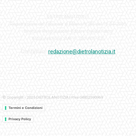
DIETROLANOTIZIA.IT
Registrazione del Tribunale di Milano N.286 del 15-04-2005
Direttore Responsabile-Editore: Davide Falco
Autorizzazione SIAE n. 350\I\05-475
Contattaci:
redazione@dietrolanotizia.it
© Copyright - 2025 DIETROLANOTIZIA | P.Iva 04852590969
Termini e Condizioni
Privacy Policy