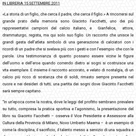
IN LIBRERIA 15 SETTEMBRE 2011
«La storia di un figlio, che cerca il padre, che cerca il figlio.» A rincorrersi sul
grande prato della memoria sono Giacinto Facchetti, uno dei più
rappresentativi campioni del calcio italiano, e Gianfelice, attore,
drammaturgo, regista, ma qui solo suo figlio. Un racconto che unisce le
grandi gesta dell’atleta simbolo di una generazione di calciatori con i
ricordi di un padre che si svelava più con i gesti e con l’esempio che con le
parole. Una testimonianza di quanto possano essere vicine le figure
dell’uomo e dell’eroe quando correndo dietro ai sogni si costruisce una
vita esemplare. E insieme il racconto accorato, e velato di nostalgia, di un
calcio più ricco di sostanza che di soldi, rimasto sempre presente nel
cuore e nei desideri di tutti; una partita dei sogni dove Giacinto Facchetti
sarà sempre capitano.
“In un’epoca come la nostra, dove le leggi del profitto sembrano prevalere
su tutto, compresa la pratica sportiva e l’agonismo, la presentazione del
libro su Giacinto Facchetti – osserva il Vice Presidente e Assessore alla
Cultura della Provincia di Milano, Novo Umberto Maerna – è un esempio di
come la disciplina, il sacrificio, il talento messo a servizio di una squadra e