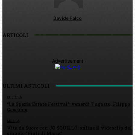
Davide Falco
ARTICOLI
- Advertisement -
ULTIMI ARTICOLI
CULTURA
“La Spezia Estate Festival”: venerdì 7 agosto, Filippo
Caccamo
MUSICA
Vita da Suore con JO SQUILLO: online il videoclip del
singolo “Figli di Maria”