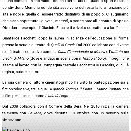
di una comunità siano valori fondanti per un’atleta. Quando sport e cultura
condividono Memoria ed Identità assolvono del resto la loro funzione più
alta e nobile: quella di essere tratto distintivo di un popolo. Ci auguriamo
che siano soprattutto i giovani, martedì, a partecipare all’incontro di Spazio
Oberdan. L’esempio di Giacinto Facchetti è rivolto soprattutto a loro”.
Gianfelice Facchetti dopo la laurea in scienze dell’educazione si forma
presso la scuola di teatro di
Quelli di Grock
. Dal 2000 collabora con diverse
realtà teatrali educative come la
Casa Circondariale
di Monza
e l’
Istituto dei
ciechi di Milano
(dove è andato in scena con il
Teatro al buio
), impegni che
alterna al lavoro con la Compagnia teatrale Facchetti/De Pascalis, di cui è
regista, autore e attore.
La sua carriera di attore cinematografico ha visto la partecipazione sia a
fiction televisive, tra le quali
Il grande Torino
e
Il Pirata – Marco Pantani
, che
a film per il cinema come
L’aria del lago
.
Dal 2008 collabora con il Corriere della Sera. Nel 2010 inizia la carriera
televisiva con
Le Iene
, dove debutta il 3 ottobre con un servizio sulla
vivisezione.