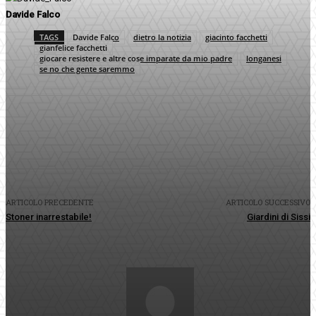
Davide Falco
TAGS
Davide Falco
dietro la notizia
giacinto facchetti
gianfelice facchetti
giocare resistere e altre cose imparate da mio padre
longanesi
se no che gente saremmo
Facebook
Twitter
Pinterest
WhatsApp
ARTICOLO PRECEDENTE
ARTICOLO SUCCESSIVO
Stoner inarrestabile!
Giardini di Sissi