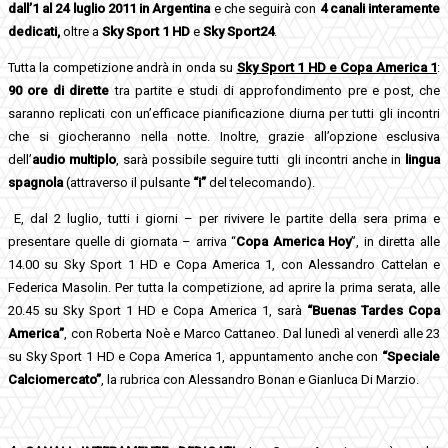
dall’1 al 24 luglio 2011 in Argentina
e che seguirà con
4 canali interamente
dedicati,
oltre a
Sky Sport 1 HD
e
Sky Sport24
.
Tutta la competizione andrà in onda su
Sky Sport 1 HD e Copa America 1
:
90 ore di dirette
tra partite e studi di approfondimento pre e post, che
saranno replicati con un’efficace pianificazione diurna per tutti gli incontri
che si giocheranno nella notte. Inoltre, grazie all’opzione esclusiva
dell’
audio multiplo
, sarà possibile seguire tutti gli incontri anche in
lingua
spagnola
(attraverso il pulsante
“i”
del telecomando).
E, dal 2 luglio, tutti i giorni – per rivivere le partite della sera prima e
presentare quelle di giornata – arriva “
Copa America Hoy
”, in diretta alle
14.00 su Sky Sport 1 HD e Copa America 1, con Alessandro Cattelan e
Federica Masolin. Per tutta la competizione, ad aprire la prima serata, alle
20.45 su Sky Sport 1 HD e Copa America 1, sarà
“Buenas Tardes Copa
America”
, con Roberta Noè e Marco Cattaneo. Dal lunedì al venerdì alle 23
su Sky Sport 1 HD e Copa America 1, appuntamento anche con
“Speciale
Calciomercato”
, la rubrica con Alessandro Bonan e Gianluca Di Marzio.