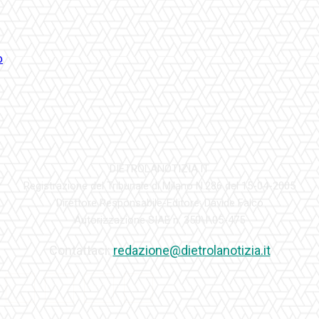
DIETROLANOTIZIA.IT
Registrazione del Tribunale di Milano N.286 del 15-04-2005
Direttore Responsabile-Editore: Davide Falco
Autorizzazione SIAE n. 350\I\05-475
Contattaci:
redazione@dietrolanotizia.it