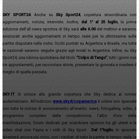
SKY SPORT24
. Anche su
Sky Sport24
, copertura straordinaria con
aggiornamenti, notizie, interviste. Inoltre,
dal 1° al 25 luglio
, la prima
edizione dell’all news sportiva di Sky sarà
alle 6.00
del mattino e saranno
assicurati anche aggiornamenti in tempo reale per le ultimissime sulle
partite disputate nella notte. Occhi puntati su Argentina e Brasile, ma tutte
le nazionali saranno seguite grazie agli inviati in Argentina. Infine, su Sky
Sport24, una rubrica quotidiana dal titolo
“Colpo di Tango”
, tutti i giorni con
tre appuntamenti, per raccontare storie, presentare la giornata e rivedere il
meglio di quella passata.
SKY.IT
Si unisce alla grande copertura che Sky dedica al torneo
sudamericano. All’indirizzo
www.sky.it/copamerica
è online uno speciale
con tutte le notizie di avvicinamento all’evento: news, fotogallery, video, il
programma completo della competizione, l’albo d’oro della
manifestazione, forum dedicati per scambiare opinioni tra gli utenti e le
video chat con Fayna e i volti di Sky Sport.
Dal 1°luglio
, lo speciale
diventerà ancora più ricco, con i risultati di tutte le partite in tempo reale, le