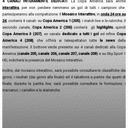
4 CANALI INTERAMENTE DEDICATI
. La Copa America sarà anche
interattiva
, per non perdere nemmeno un gol di tutti i campioni che
parteciperanno alla competizione. Il
Mosaico Interattivo
, in
onda 24 ore su
24
, conterrà 4 canali: su
Copa America 1 (205)
, i match live e le rubriche; il
secondo canale,
Copa America 2 (206)
conterrà gli
highlights
; quindi
Copa America 3 (207)
, un canale
dedicato a
tutti i gol
ed infine
Copa
America 4 (208)
, che offrirà ai telespettatori tutte
le news
della
manifestazione. Il bottone verde presente sui 4 canali dedicati alla Copa
America (
canale 205, canale 206, canale 207, canale 208
) e su Sky Sport 1
HD, indicherà la presenza del Mosaico Interattivo.
Inoltre, dal mosaico interattivo, sarà possibile consultare le classifiche dei
gironi, i risultati (dai gironi alla finale) ed il tabellone a partire dai quarti di
finale; durante la partita live, sarà possibile consultare le formazioni, i
marcatori, i cartellini e le statistiche.