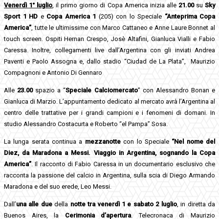
Venerdì 1° luglio
, il primo giorno di Copa America inizia alle
21.00
su
Sky
Sport 1 HD
e
Copa America 1
(205) con lo Speciale
“Anteprima Copa
America”
, tutte le ultimissime con Marco Cattaneo e Anne Laure Bonnet al
touch screen. Ospiti Hernan Crespo, Josè Altafini, Gianluca Vialli e Fabio
Caressa. Inoltre,
collegamenti live dall’Argentina con gli inviati Andrea
Paventi e Paolo Assogna e, dallo stadio “Ciudad de La Plata”, Maurizio
Compagnoni e Antonio Di Gennaro
Alle
23.00
spazio a “
Speciale Calciomercato
” con Alessandro Bonan e
Gianluca di Marzio. L’appuntamento dedicato al mercato avrà l’Argentina al
centro delle trattative per i grandi campioni e i fenomeni di domani. In
studio Alessandro Costacurta e Roberto “el Pampa” Sosa.
La lunga serata continua a
mezzanotte
con lo Speciale
“Nel nome del
Diez, da Maradona a Messi. Viaggio in Argentina, sognando la Copa
America”
. Il racconto di Fabio Caressa in un documentario esclusivo che
racconta la passione del calcio in Argentina, sulla scia di Diego Armando
Maradona e del suo erede, Leo Messi.
Dall’
una alle due
della
notte
tra venerdì 1 e sabato 2 luglio
, in diretta da
Buenos Aires, la
Cerimonia d’apertura
. Telecronaca di Maurizio