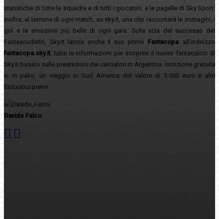
statistiche di tutte le squadre e di tutti i giocatori, e le pagelle di Sky Sport.
Inoltre, al termine di ogni match, su sky.it, una clip racconterà le immagini, i
gol e le emozioni più belle di ogni gara. Sulla scia del successo del
Fantascudetto, Sky.it lancia anche il suo primo
Fantacopa
: all’indirizzo
fantacopa.sky.it
, tutte le informazioni per scoprire il nuovo fantacalcio di
Sky.it basato sulle prestazioni dei calciatori in Argentina. Iscrizione gratuita
e, in palio, un viaggio in Sud America del valore di 5.000 euro e altri
fantastici premi
Davide Falco
Facebook
Twitter
Pinterest
WhatsApp