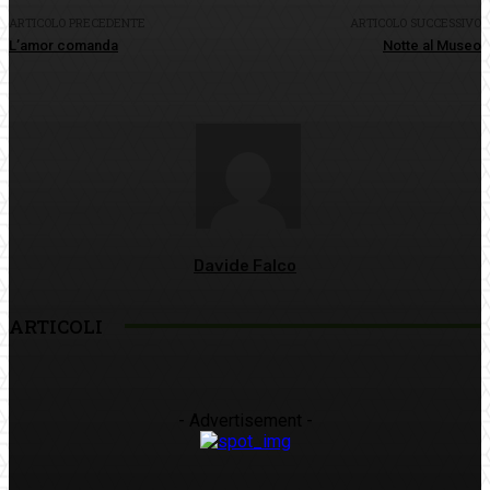
ARTICOLO PRECEDENTE
ARTICOLO SUCCESSIVO
L’amor comanda
Notte al Museo
Davide Falco
ARTICOLI
- Advertisement -