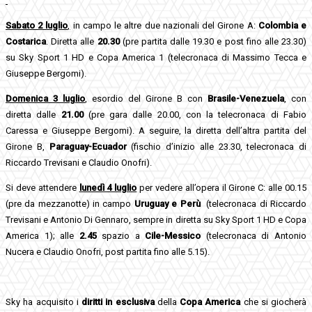
Sabato 2 luglio
,
in campo le altre due nazionali del Girone A:
Colombia e
Costarica
. Diretta alle
20.30
(pre partita dalle 19.30 e post fino alle 23.30)
su Sky Sport 1 HD e Copa America 1 (telecronaca di Massimo Tecca e
Giuseppe Bergomi).
Domenica 3 luglio
,
esordio del Girone B con
Brasile-Venezuela
, con
diretta dalle
21.00
(pre gara dalle 20.00, con la telecronaca di Fabio
Caressa e Giuseppe Bergomi). A seguire, la diretta dell’altra partita del
Girone B,
Paraguay-Ecuador
(fischio d’inizio alle 23.30, telecronaca di
Riccardo Trevisani e Claudio Onofri).
Si deve attendere
lunedì 4 luglio
per vedere all’opera il Girone C: alle 00.15
(pre da mezzanotte) in campo
Uruguay e Perù
(telecronaca di Riccardo
Trevisani e Antonio Di Gennaro, sempre in diretta su Sky Sport 1 HD e Copa
America 1); alle
2.45
spazio a
Cile-Messico
(telecronaca di Antonio
Nucera e Claudio Onofri, post partita fino alle 5.15).
Sky ha acquisito i
diritti in esclusiva
della
Copa America
che si giocherà