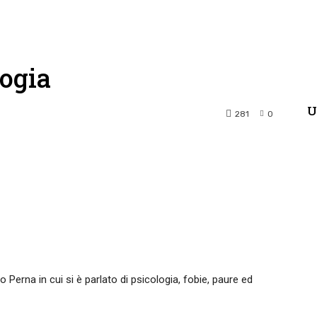
ogia
U
281
0
terest
WhatsApp
Perna in cui si è parlato di psicologia, fobie, paure ed