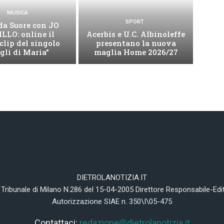
MUSICA
SPORT
da Suore con JO
LLO: online il
Acerbis e U.C. Albinoleffe
clip del singolo
presentano la nuova
igli di Maria”
maglia Home 2026/27
DIETROLANOTIZIA.IT
 Tribunale di Milano N.286 del 15-04-2005 Direttore Responsabile-Edi
Autorizzazione SIAE n. 350\I\05-475
Contattaci:
redazione@dietrolanotizia.it