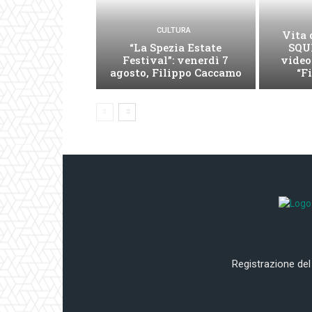
CULTURA
Vita 
“La Spezia Estate
SQUI
Festival”: venerdì 7
video
agosto, Filippo Caccamo
“F
Registrazione del