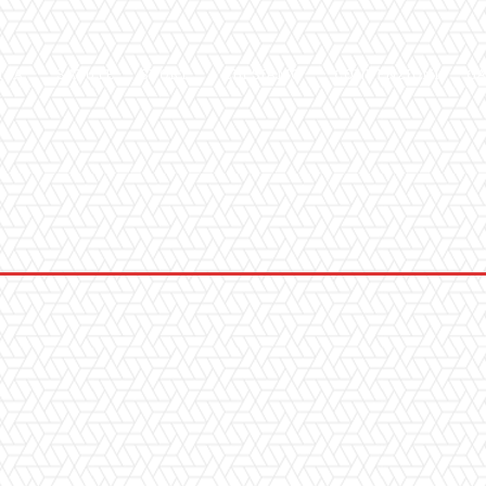
ICA
SALUTE
SPORT
CHI SIAMO
CONVENZIONI
GA