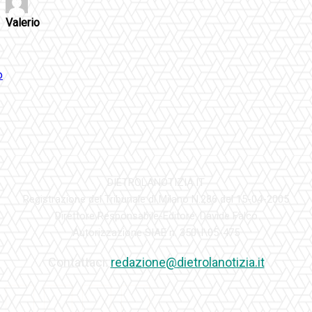
Valerio
DIETROLANOTIZIA.IT
Registrazione del Tribunale di Milano N.286 del 15-04-2005
Direttore Responsabile-Editore: Davide Falco
Autorizzazione SIAE n. 350\I\05-475
Contattaci:
redazione@dietrolanotizia.it