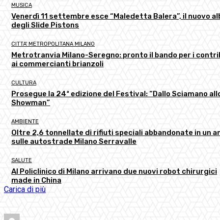
MUSICA
Venerdì 11 settembre esce “Maledetta Balera”, il nuovo a
degli Slide Pistons
CITTA' METROPOLITANA MILANO
Metrotranvia Milano-Seregno: pronto il bando per i contri
ai commercianti brianzoli
CULTURA
Prosegue la 24ª edizione del Festival: “Dallo Sciamano all
Showman”
AMBIENTE
Oltre 2,6 tonnellate di rifiuti speciali abbandonate in un a
sulle autostrade Milano Serravalle
SALUTE
Al Policlinico di Milano arrivano due nuovi robot chirurgici
made in China
Carica di più