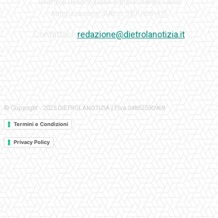
Direttore Responsabile-Editore: Davide Falco
Autorizzazione SIAE n. 350\I\05-475
Contattaci:
redazione@dietrolanotizia.it
© Copyright - 2025 DIETROLANOTIZIA | P.Iva 04852590969
Termini e Condizioni
Privacy Policy