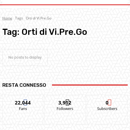
Home
Tags
Orti di Vi.Pre.Go
Tag:
Orti di Vi.Pre.Go
No posts to display
RESTA CONNESSO
22,044
3,912
0
Fans
Followers
Subscribers