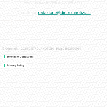
Autorizzazione SIAE n. 350\I\05-475
Contattaci:
redazione@dietrolanotizia.it
© Copyright - 2025 DIETROLANOTIZIA | P.Iva 04852590969
Termini e Condizioni
Privacy Policy