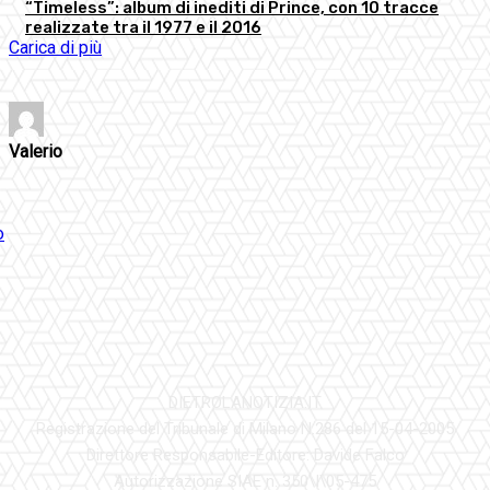
“Timeless”: album di inediti di Prince, con 10 tracce
realizzate tra il 1977 e il 2016
Carica di più
Valerio
DIETROLANOTIZIA.IT
Registrazione del Tribunale di Milano N.286 del 15-04-2005
Direttore Responsabile-Editore: Davide Falco
Autorizzazione SIAE n. 350\I\05-475