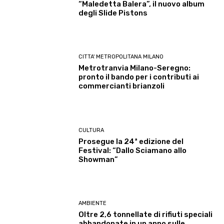
“Maledetta Balera”, il nuovo album
degli Slide Pistons
CITTA' METROPOLITANA MILANO
Metrotranvia Milano-Seregno:
pronto il bando per i contributi ai
commercianti brianzoli
CULTURA
Prosegue la 24ª edizione del
Festival: “Dallo Sciamano allo
Showman”
AMBIENTE
Oltre 2,6 tonnellate di rifiuti speciali
abbandonate in un anno sulle