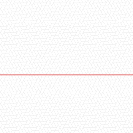
ICA
SALUTE
SPORT
CHI SIAMO
CONVENZIONI
GA