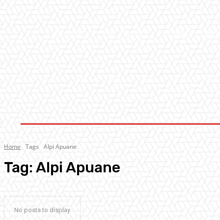
AMBIENTE
ATTUALITA’
CULTURA
MUS
Home
Tags
Alpi Apuane
Tag:
Alpi Apuane
No posts to display