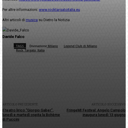
Per altre informazioni:
www.rocktargatoitalia.eu
Altri articoli di
musica
su Dietro la Notizia
Davide Falco
TAGS
Divinazione Milano
Legend Club di Milano
Rock_Targato_Italia
Facebook
Twitter
Pinterest
WhatsApp
ARTICOLO PRECEDENTE
ARTICOLO SUCCESSIVO
Il teatro lirico “Giorgio Gaber”,
FringeMI Festival: Angelo Campolo
lunedì e martedì ospita la Bohème
inaugura lunedì 13 giugno
di Puccini