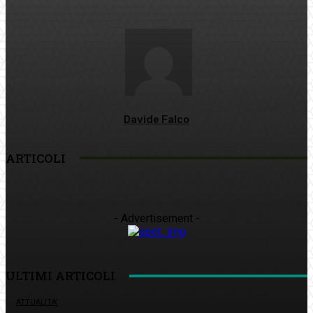
Davide Falco
ARTICOLI
- Advertisement -
ULTIMI ARTICOLI
ATTUALITA'