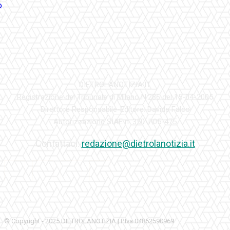
DIETROLANOTIZIA.IT
Registrazione del Tribunale di Milano N.286 del 15-04-2005
Direttore Responsabile-Editore: Davide Falco
Autorizzazione SIAE n. 350\I\05-475
Contattaci:
redazione@dietrolanotizia.it
© Copyright - 2025 DIETROLANOTIZIA | P.Iva 04852590969