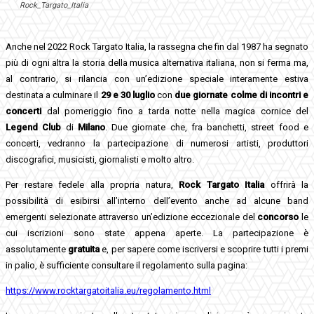
Rock_Targato_Italia
Anche nel 2022 Rock Targato Italia, la rassegna che fin dal 1987 ha segnato
più di ogni altra la storia della musica alternativa italiana, non si ferma ma,
al contrario, si rilancia con un’edizione speciale interamente estiva
destinata a culminare il
29 e 30 luglio
con
due giornate colme di incontri e
concerti
dal pomeriggio fino a tarda notte nella magica cornice del
Legend Club
di
Milano
. Due giornate che, fra banchetti, street food e
concerti, vedranno la partecipazione di numerosi artisti, produttori
discografici, musicisti, giornalisti e molto altro.
Per restare fedele alla propria natura,
Rock Targato Italia
offrirà la
possibilità di esibirsi all’interno dell’evento anche ad alcune band
emergenti selezionate attraverso un’edizione eccezionale del
concorso
le
cui iscrizioni sono state appena aperte. La partecipazione è
assolutamente
gratuita
e, per sapere come iscriversi e scoprire tutti i premi
in palio, è sufficiente consultare il regolamento sulla pagina:
https://www.rocktargatoitalia.eu/regolamento.html