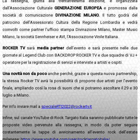
La rassegna, giunta alla trentatreesima edizione, è organizzata
dall’Associazione Culturale
GENERAZIONE EUROPEA
e promossa dalla
società di comunicazione
DIVINAZIONE MILANO.
Il tutto godrà del
patrocino dell’Assessorato Cultura della Regione Lombardia e vedrà
coinvolti come partner l’ufficio stampa Divinazione Milano, Master Music
Milano, la società Sennheiser e AVI, l’Associazione Vinile Italiana.
ROCKER TV
sarà
media partner
dell’evento e sarà presente nelle due
giornate al Legend Club con BACKDROP ROCKER TV e due squadre di VJ +
operatore per la registrazione di servizi e interviste a artisti e ospiti.
Una novità non da poco
anche perché, grazie a questa nuova partnership,
la stessa Rocker TV avrà la possibilità di proporre due artisti per l’evento
finale, ampliando così la rosa di suoni che si potranno ascoltare il 29 e 30
luglio a Milano.
Per info inviare mail a
specialeRTI2022@rockertv.it
Infine, sul canale YouTube di Rock Targato Italia saranno pubblicate tutte le
proposte video pervenute alla rassegna, in modo da poter seguire
costantemente le tappe di avvicinamento all’evento rock dell’estate
milanese:
https://www.youtube.com/user/rocktargatoitalia/