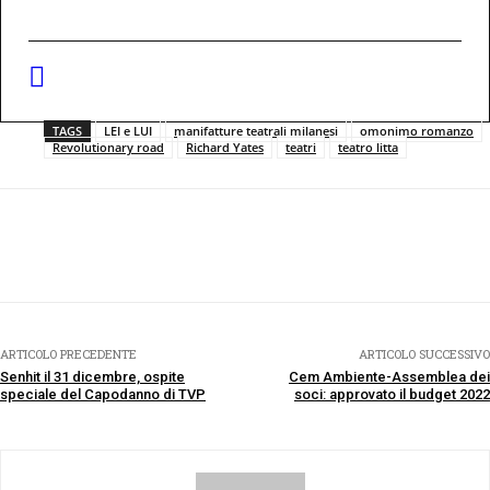
TAGS
LEI e LUI
manifatture teatrali milanesi
omonimo romanzo
Revolutionary road
Richard Yates
teatri
teatro litta
Facebook
Twitter
Pinterest
WhatsApp
ARTICOLO PRECEDENTE
ARTICOLO SUCCESSIVO
Senhit il 31 dicembre, ospite
Cem Ambiente-Assemblea dei
speciale del Capodanno di TVP
soci: approvato il budget 2022