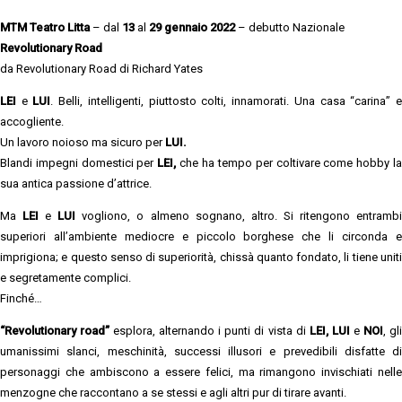
MTM Teatro Litta
– dal
13
al
29 gennaio 2022
– debutto Nazionale
Revolutionary Road
da Revolutionary Road di Richard Yates
LEI
e
LUI
. Belli, intelligenti, piuttosto colti, innamorati. Una casa “carina” 
accogliente.
Un lavoro noioso ma sicuro per
LUI.
Blandi impegni domestici per
LEI,
che ha tempo per coltivare come hobby l
sua antica passione d’attrice.
Ma
LEI
e
LUI
vogliono, o almeno sognano, altro. Si ritengono entramb
superiori all’ambiente mediocre e piccolo borghese che li circonda e
imprigiona; e questo senso di superiorità, chissà quanto fondato, li tiene uniti
e segretamente complici.
Finché…
“Revolutionary road”
esplora, alternando i punti di vista di
LEI,
LUI
e
NOI
, gl
umanissimi slanci, meschinità, successi illusori e prevedibili disfatte di
personaggi che ambiscono a essere felici, ma rimangono invischiati nelle
menzogne che raccontano a se stessi e agli altri pur di tirare avanti.