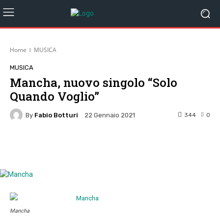
Home
MUSICA
MUSICA
Mancha, nuovo singolo “Solo
Quando Voglio”
By
Fabio Botturi
344
0
22 Gennaio 2021
Facebook
Twitter
Pinterest
W
Mancha