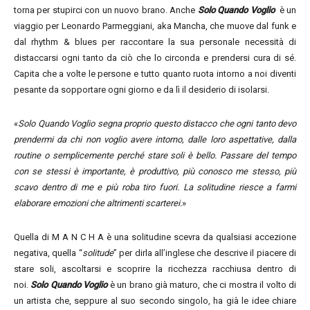
torna per stupirci con un nuovo brano. Anche
Solo Quando Voglio
è un
viaggio per Leonardo Parmeggiani, aka Mancha, che muove dal funk e
dal rhythm & blues per raccontare la sua personale necessità di
distaccarsi ogni tanto da ciò che lo circonda e prendersi cura di sé.
Capita che a volte le persone e tutto quanto ruota intorno a noi diventi
pesante da sopportare ogni giorno e da lì il desiderio di isolarsi.
«
Solo Quando Voglio segna proprio questo distacco che ogni tanto devo
prendermi da chi non voglio avere intorno, dalle loro aspettative, dalla
routine o semplicemente perché stare soli è bello. Passare del tempo
con se stessi è importante, è produttivo, più conosco me stesso, più
scavo dentro di me e più roba tiro fuori. La solitudine riesce a farmi
elaborare emozioni che altrimenti scarterei.
»
Quella di M A N C H A è una solitudine scevra da qualsiasi accezione
negativa, quella “
solitude
” per dirla all’inglese che descrive il piacere di
stare soli, ascoltarsi e scoprire la ricchezza racchiusa dentro di
noi.
Solo Quando Voglio
è un brano già maturo, che ci mostra il volto di
un artista che, seppure al suo secondo singolo, ha già le idee chiare