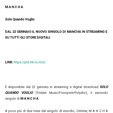
M A N C H A
Solo Quando Voglio
DAL 22 GENNAIO IL NUOVO SINGOLO DI MANCHA IN STREAMING E
SU TUTTI GLI STORE DIGITALI
LINK:
https://pld.lnk.to/SQV
È disponibile dal 22 gennaio in streaming e digital download
SOLO
QUANDO VOGLIO
(Trident Music/Fonoprint/Polydor), il secondo
singolo di
M A N C H A
.
A poco più di due mesi dal singolo di esordio,
Crimine
, M A N C H A