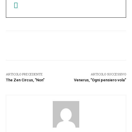
Facebook
Twitter
Pinterest
W
ARTICOLO PRECEDENTE
ARTICOLO SUCCESSIVO
The Zen Circus, “Non”
Venerus, “Ogni pensiero vola”