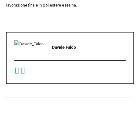
lavorazione finale in poliestere e resina.
Davide Falco
Facebook
Twitter
Pinterest
W