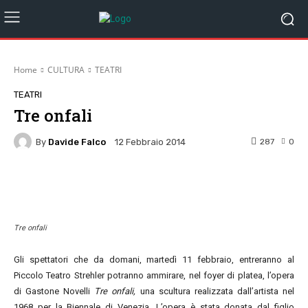
Home
CULTURA
TEATRI
TEATRI
Tre onfali
By
Davide Falco
287
0
12 Febbraio 2014
Facebook
Twitter
Pinterest
W
Tre onfali
Gli spettatori che da domani, martedì 11 febbraio, entreranno al
Piccolo Teatro Strehler potranno ammirare, nel foyer di platea, l’opera
di Gastone Novelli
Tre onfali,
una scultura realizzata dall’artista nel
1968 per la Biennale di Venezia. L’opera è stata donata dal figlio