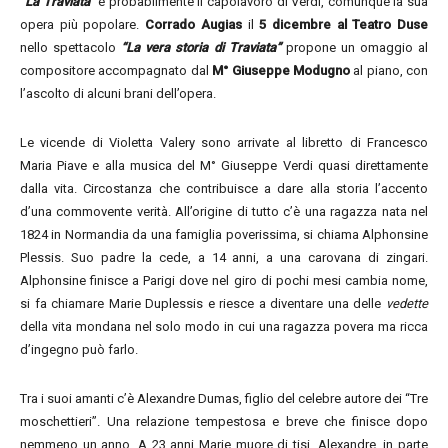
“La Traviata”
è probabilmente il capolavoro di Verdi, comunque la sua
opera più popolare.
Corrado Augias
il
5 dicembre al Teatro Duse
nello spettacolo
“La vera storia di Traviata”
propone un omaggio al
compositore accompagnato dal
M° Giuseppe Modugno
al piano, con
l’ascolto di alcuni brani dell’opera.
Le vicende di Violetta Valery sono arrivate al libretto di Francesco
Maria Piave e alla musica del M° Giuseppe Verdi quasi direttamente
dalla vita. Circostanza che contribuisce a dare alla storia l’accento
d’una commovente verità. All’origine di tutto c’è una ragazza nata nel
1824 in Normandia da una famiglia poverissima, si chiama Alphonsine
Plessis. Suo padre la cede, a 14 anni, a una carovana di zingari.
Alphonsine finisce a Parigi dove nel giro di pochi mesi cambia nome,
si fa chiamare Marie Duplessis e riesce a diventare una delle
vedette
della vita mondana nel solo modo in cui una ragazza povera ma ricca
d’ingegno può farlo.
Tra i suoi amanti c’è Alexandre Dumas, figlio del celebre autore dei “Tre
moschettieri”. Una relazione tempestosa e breve che finisce dopo
nemmeno un anno. A 23 anni Marie muore di tisi. Alexandre, in parte