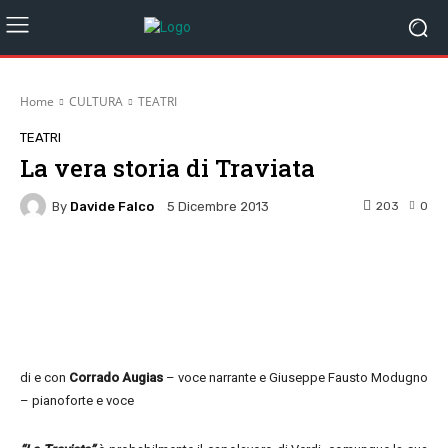
Home
CULTURA
TEATRI
TEATRI
La vera storia di Traviata
By
Davide Falco
203
0
5 Dicembre 2013
Facebook
Twitter
Pinterest
W
di e con
Corrado Augias
– voce narrante e Giuseppe Fausto Modugno
– pianoforte e voce