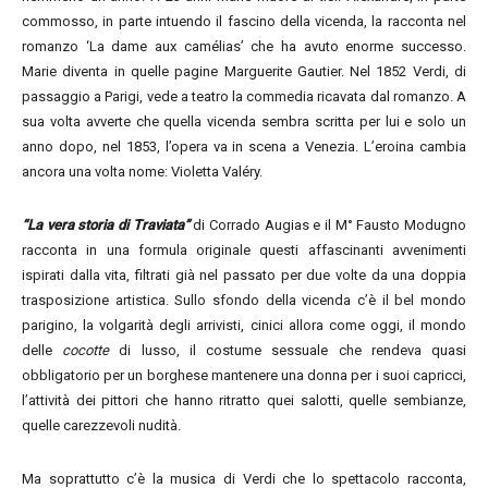
commosso, in parte intuendo il fascino della vicenda, la racconta nel
romanzo ‘La dame aux camélias’ che ha avuto enorme successo.
Marie diventa in quelle pagine Marguerite Gautier. Nel 1852 Verdi, di
passaggio a Parigi, vede a teatro la commedia ricavata dal romanzo. A
sua volta avverte che quella vicenda sembra scritta per lui e solo un
anno dopo, nel 1853, l’opera va in scena a Venezia. L’eroina cambia
ancora una volta nome: Violetta Valéry.
“La vera storia di Traviata”
di Corrado Augias e il M° Fausto Modugno
racconta in una formula originale questi affascinanti avvenimenti
ispirati dalla vita, filtrati già nel passato per due volte da una doppia
trasposizione artistica. Sullo sfondo della vicenda c’è il bel mondo
parigino, la volgarità degli arrivisti, cinici allora come oggi, il mondo
delle
cocotte
di lusso, il costume sessuale che rendeva quasi
obbligatorio per un borghese mantenere una donna per i suoi capricci,
l’attività dei pittori che hanno ritratto quei salotti, quelle sembianze,
quelle carezzevoli nudità.
Ma soprattutto c’è la musica di Verdi che lo spettacolo racconta,