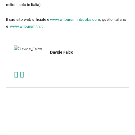
milioni solo in Italia).
Il suo sito web ufficiale è
www.wilbursmithbooks.com
, quello italiano
è
www.wilbursmith.it
Davide Falco
Facebook
Twitter
Pinterest
W