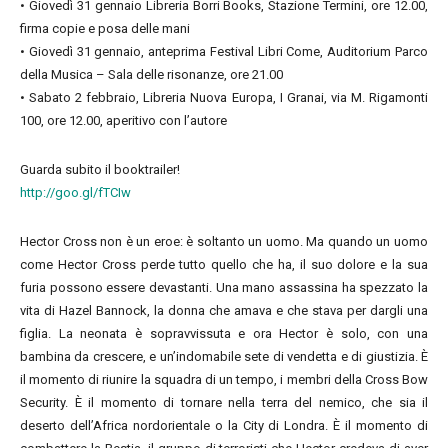
• Giovedì 31 gennaio Libreria Borri Books, Stazione Termini, ore 12.00,
firma copie e posa delle mani
• Giovedì 31 gennaio, anteprima Festival Libri Come, Auditorium Parco
della Musica – Sala delle risonanze, ore 21.00
• Sabato 2 febbraio, Libreria Nuova Europa, I Granai, via M. Rigamonti
100, ore 12.00, aperitivo con l’autore
Guarda subito il booktrailer!
http://goo.gl/fTCIw
Hector Cross non è un eroe: è soltanto un uomo. Ma quando un uomo
come Hector Cross perde tutto quello che ha, il suo dolore e la sua
furia possono essere devastanti. Una mano assassina ha spezzato la
vita di Hazel Bannock, la donna che amava e che stava per dargli una
figlia. La neonata è sopravvissuta e ora Hector è solo, con una
bambina da crescere, e un’indomabile sete di vendetta e di giustizia. È
il momento di riunire la squadra di un tempo, i membri della Cross Bow
Security. È il momento di tornare nella terra del nemico, che sia il
deserto dell’Africa nordorientale o la City di Londra. È il momento di