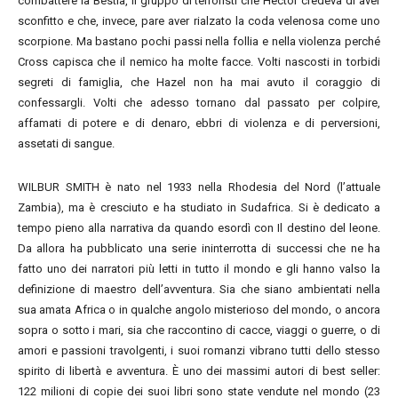
combattere la Bestia, il gruppo di terroristi che Hector credeva di aver
sconfitto e che, invece, pare aver rialzato la coda velenosa come uno
scorpione. Ma bastano pochi passi nella follia e nella violenza perché
Cross capisca che il nemico ha molte facce. Volti nascosti in torbidi
segreti di famiglia, che Hazel non ha mai avuto il coraggio di
confessargli. Volti che adesso tornano dal passato per colpire,
affamati di potere e di denaro, ebbri di violenza e di perversioni,
assetati di sangue.
WILBUR SMITH è nato nel 1933 nella Rhodesia del Nord (l’attuale
Zambia), ma è cresciuto e ha studiato in Sudafrica. Si è dedicato a
tempo pieno alla narrativa da quando esordì con Il destino del leone.
Da allora ha pubblicato una serie ininterrotta di successi che ne ha
fatto uno dei narratori più letti in tutto il mondo e gli hanno valso la
definizione di maestro dell’avventura. Sia che siano ambientati nella
sua amata Africa o in qualche angolo misterioso del mondo, o ancora
sopra o sotto i mari, sia che raccontino di cacce, viaggi o guerre, o di
amori e passioni travolgenti, i suoi romanzi vibrano tutti dello stesso
spirito di libertà e avventura. È uno dei massimi autori di best seller:
122 milioni di copie dei suoi libri sono state vendute nel mondo (23