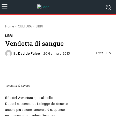
Home
CULTURA
LIBRI
LIBRI
Vendetta di sangue
By
Davide Falco
213
0
20 Gennaio 2013
Facebook
Twitter
Pinterest
W
Vendetta di sangue
Il Re dell’Avventura apre al thriller
Dopo il successo de La legge del deserto,
ancora più azione, ancora più suspense:
un concentrato di adrenalina pura