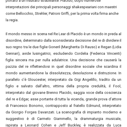
portato a un risultato strabiliante. Placido, dopo numerose
interpretazioni dei principali personaggi shakespeariani con maestri
come Bellocchio, Strehler, Patroni Griffi, per la prima volta firma anche
la regia.
Il mondo messo in scena nel Re Lear di Placido è un mondo in preda al
disordine, determinato dalla sconsiderata decisione del re di dividere il
suo regno tra le due figlie Goneril (Margherita Di Rauso) e Regan (Lidia
Gennari), avide lusingatrici, escludendo Cordelia (Federica Vincenti)
figlia sincera ma per nulla adulatrice. Una decisione che causerà la
pazzia del re riflettendosi in quel disordine sociale che scardina il
mondo aumentandone la dissolutezza, desolazione e distruzione. In
parallelo c’è Gloucester, interpretato da Gigi Angelillo, tradito da un
figlio e salvato dall’altro, vittima della propria credulità, il Fool,
interpretato dal giovane Brenno Placido, saggia voce della coscienza
del re e Edgar, asse portante di tutta la vicenda, grande prova d’attore
di Francesco Bonomo, contrapposto al fratello Edmund, interpretato
da Giorgio Forges Davanzati. La scenografia di impianto moderno e
suggestivo è di Carmelo Giammello, la drammaturgia musicale,
ispirata a Leonard Cohen e Jeff Buckley, è realizzata da Luca