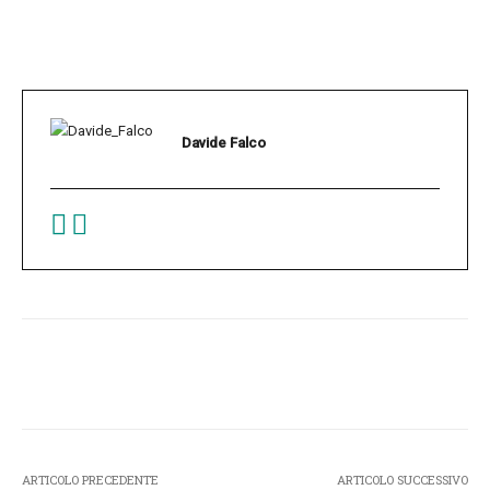
Davide Falco
Facebook
Twitter
Pinterest
W
ARTICOLO PRECEDENTE
ARTICOLO SUCCESSIVO