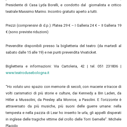
Presidente di Casa Lyda Borelli, e condotto dal giornalista e critico
teatrale Massimo Marino. Incontro gratuito aperto a tutti.
Prezzi (comprensivi di d.p.): Platea 29 € – I Galleria 24 € – II Galleria 19
€ (sono previste riduzioni)
Prevendite disponibili presso la biglietteria del teatro (da martedì al
sabato dalle 15 alle 19) e nei punti prevendita Vivaticket.
Biglietteria e informazioni: Via Cartoleria, 42 | tel. 051 231836 |
www.teatrodusebologna.it
“Ho voluto uno spazio con memorie di secoli, con macerie e tracce di
volti carismatici di più storie e culture, dai Kennedy a Bin Laden, da
Hitler a Mussolini, da Presley alla Monroe, a Pasolini. E l’orizzonte è
attraversato da più musiche, più suoni delle guerre umane: nella
tempesta e nella pazzia di Lear ho inserito le urla, gli appelli disperati
in inglese delle tragiche vittime del crollo delle Torri Gemelle”. Michele
Placido