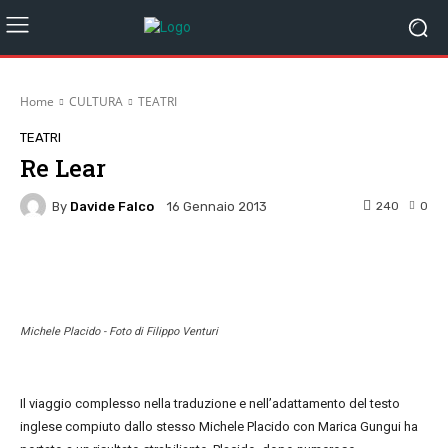
Home
CULTURA
TEATRI
TEATRI
Re Lear
By
Davide Falco
240
0
16 Gennaio 2013
Facebook
Twitter
Pinterest
W
Michele Placido - Foto di Filippo Venturi
Il viaggio complesso nella traduzione e nell’adattamento del testo
inglese compiuto dallo stesso Michele Placido con Marica Gungui ha