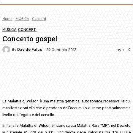
Home
MUSICA
Concerti
MUSICA
CONCERTI
Concerto gospel
By
Davide Falco
0
22 Gennaio 2013
190
Facebook
Twitter
Pinterest
WhatsApp
La Malattia di Wilson è una malattia genetica, autosomica recessiva, le cui
manifestazioni cliniche dipendono dall’accumulo di rame principalmente a
livello del fegato e del cervello.
In Italia la Malattia di Wilson è riconosciuta Malattia Rara “MR”, nel Decreto
Ministeriale n° 279 del 2001; l’incidenza viene calcolata tra 1:30.000 e