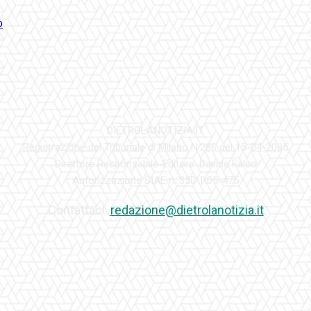
DIETROLANOTIZIA.IT
Registrazione del Tribunale di Milano N.286 del 15-04-2005
Direttore Responsabile-Editore: Davide Falco
Autorizzazione SIAE n. 350\I\05-475
Contattaci:
redazione@dietrolanotizia.it