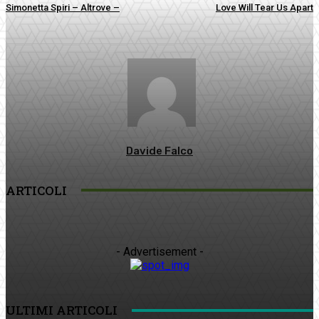
Simonetta Spiri – Altrove –
Love Will Tear Us Apart
Davide Falco
ARTICOLI
- Advertisement -
ULTIMI ARTICOLI