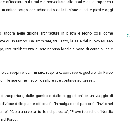
e affacciata sulla valle e sorvegliato alle spalle dalle imponenti
è un antico borgo contadino nato dalla fusione di sette pievi e oggi
iano ancora nelle tipiche architetture in pietra e legno così come
Ca
sanze di un tempo. Da ammirare, tra l’altro, le sale del nuovo Museo
ga, rara prelibatezza di arte norcina locale a base di carne suina e
ta è da scoprire, camminare, respirare, conoscere, gustare. Un Parco
suoni, le sue orme, i suoi fossili, le sue continue sorprese…
i trasportare, dalle gambe e dalle suggestioni, in un viaggio di
izione delle piante officinali”, “In malga con il pastore”, “Invito nel
o”, “C’era una volta, tuffo nel passato”, “Prove tecniche di Nordic
e nel Parco.