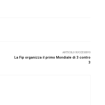
Twitter
Pinterest
WhatsApp
ARTICOLO SUCCESSIVO
La Fip organizza il primo Mondiale di 3 contro
3
MUSICA
CITTA' METROPOLITANA MILANO
”: album di inediti
Conclusi i lavori di