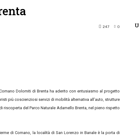
renta
U
247
0
terest
WhatsApp
 Comano Dolomiti di Brenta ha aderito con entusiasmo al progetto
isti più coscienziosi servizi di mobilità alternativa all’auto, strutture
 di riscoperta del Parco Naturale Adamello Brenta, nel pieno rispetto
erme di Comano, la località di San Lorenzo in Banale è la porta di