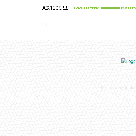
Hokum: il nuovo horror di
di Pri
Damian McCarthy, al
realizz
ARTICOLI
cinema
Registrazione del