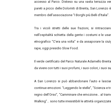
accesso al Parco. Disteso su una vasta terrazza verd
pareti a picco delle Dolomiti di Brenta, San Lorenzo 
membro dell’associazione “I Borghi più Belli d’Italia”.
Tra i vicoli stretti delle sue frazioni, si rintracc
nell’ospitalità schietta della gente i costumi e le u
etnografico “C’era una volta” e da assaporare la ciuì
rape, oggi presidio Slow Food.
Il verde certificato del Parco Naturale Adamello Bren
da vivere con tutti i suoi profumi, i suoi colori, i suoi 
A San Lorenzo si può abbandonare l’auto e lasciars
continue emozioni. “Leggendo le stelle”, “Scienza e trad
regno dell’Orso”, “Camminare che emozione… al tramont
Walking”… sono tutte irresistibili le attività organizzat