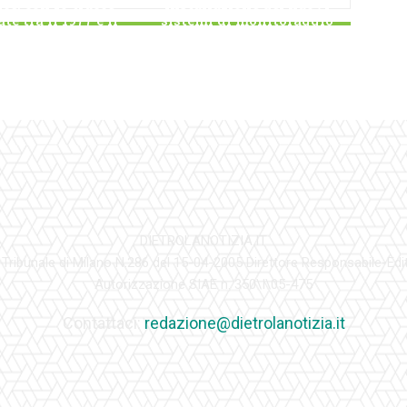
nce, con 10 tracce
installazione dei nuovi
ate tra il 1977 e il
sistemi di monitoraggio
2016
della velocità
DIETROLANOTIZIA.IT
 Tribunale di Milano N.286 del 15-04-2005 Direttore Responsabile-Edi
Autorizzazione SIAE n. 350\I\05-475
Contattaci:
redazione@dietrolanotizia.it