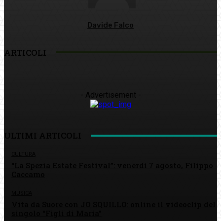
Davide Falco
ARTICOLI
- Advertisement -
ULTIMI ARTICOLI
CULTURA
“La Spezia Estate Festival”: venerdì 7 agosto, Filippo
Caccamo
MUSICA
Vita da Suore con JO SQUILLO: online il videoclip del
singolo “Figli di Maria”