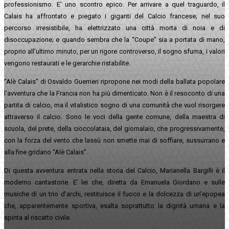
professionismo. E’ uno scontro epico. Per arrivare a quel traguardo, il
Calais ha affrontato e piegato i giganti del Calcio francese; nel suo
percorso irresistibile, ha elettrizzato una città morta di noia e di
disoccupazione; e quando sembra che la “Coupe” sia a portata di mano,
proprio all’ultimo minuto, per un rigore controverso, il sogno sfuma, i valori
vengono restaurati e le gerarchie ristabilite.
“Alè Calais” di Osvaldo Guerrieri ripropone nei modi della ballata popolare
l’avventura che la Francia non ha più dimenticato. Non è il resoconto di una
partita di calcio, ma il vitalistico sogno di una comunità che vuol risorgere
attraverso il calcio. Sono le voci della gente comune, della maestra di
scuola, del prete, della cioccolataia, del giornalaio, che progressivamente,
con la forza del vento che lassù non smette mai di soffiare, sussurrano e
alla fine gridano “Alè Calais”.
Di questa avventura entrata nella storia del Calcio, Marianella Bargilli è il
moderno cantastorie. E’ lei che, diretta da Emanuela Giordano e sulle
musiche di un trio d’archi, restituisce il fuoco e la dolcezza di un’epopea
che, apparentemente sportiva, esalta soprattutto la dignità umana e la
spinta al riscatto civile.