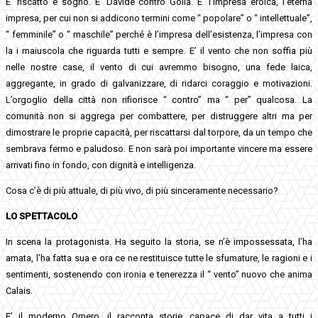
E’ riscatto e sogno. E’ Davide contro Golia. E’ l’impresa eroica, l’eterna
impresa, per cui non si addicono termini come “ popolare” o “ intellettuale”,
“ femminile” o “ maschile” perché è l’impresa dell’esistenza, l’impresa con
la i maiuscola che riguarda tutti e sempre. E’ il vento che non soffia più
nelle nostre case, il vento di cui avremmo bisogno, una fede laica,
aggregante, in grado di galvanizzare, di ridarci coraggio e motivazioni.
L’orgoglio della città non rifiorisce “ contro” ma “ per” qualcosa. La
comunità non si aggrega per combattere, per distruggere altri ma per
dimostrare le proprie capacità, per riscattarsi dal torpore, da un tempo che
sembrava fermo e paludoso. E non sarà poi importante vincere ma essere
arrivati fino in fondo, con dignità e intelligenza.
Cosa c’è di più attuale, di più vivo, di più sinceramente necessario?
LO SPETTACOLO
In scena la protagonista. Ha seguito la storia, se n’è impossessata, l’ha
amata, l’ha fatta sua e ora ce ne restituisce tutte le sfumature, le ragioni e i
sentimenti, sostenendo con ironia e tenerezza il “ vento” nuovo che anima
Calais.
E’ il moderno Omero, il racconta storie, capace di dar vita a tutti i