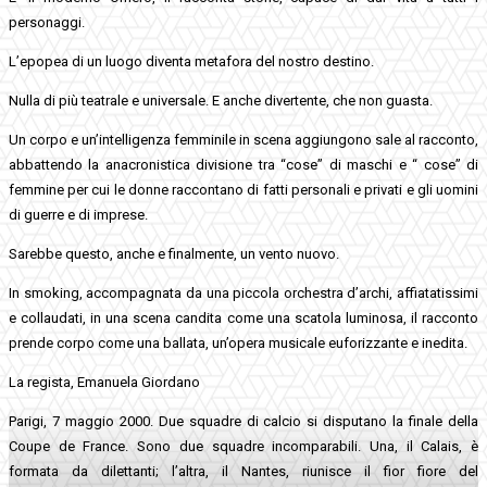
personaggi.
L’epopea di un luogo diventa metafora del nostro destino.
Nulla di più teatrale e universale. E anche divertente, che non guasta.
Un corpo e un’intelligenza femminile in scena aggiungono sale al racconto,
abbattendo la anacronistica divisione tra “cose” di maschi e “ cose” di
femmine per cui le donne raccontano di fatti personali e privati e gli uomini
di guerre e di imprese.
Sarebbe questo, anche e finalmente, un vento nuovo.
In smoking, accompagnata da una piccola orchestra d’archi, affiatatissimi
e collaudati, in una scena candita come una scatola luminosa, il racconto
prende corpo come una ballata, un’opera musicale euforizzante e inedita.
La regista, Emanuela Giordano
Parigi, 7 maggio 2000. Due squadre di calcio si disputano la finale della
Coupe de France. Sono due squadre incomparabili. Una, il Calais, è
formata da dilettanti; l’altra, il Nantes, riunisce il fior fiore del