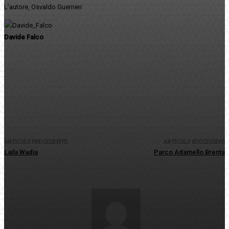
L’autore, Osvaldo Guerrieri
Davide Falco
Facebook
Twitter
Pinterest
WhatsApp
ARTICOLO PRECEDENTE
ARTICOLO SUCCESSIVO
Laila Wadia
Parco Adamello Brenta