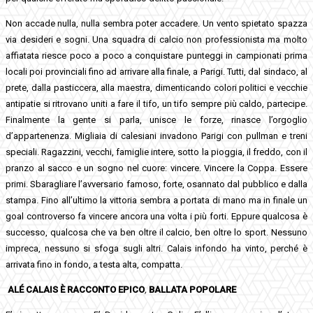
Non accade nulla, nulla sembra poter accadere. Un vento spietato spazza
via desideri e sogni. Una squadra di calcio non professionista ma molto
affiatata riesce poco a poco a conquistare punteggi in campionati prima
locali poi provinciali fino ad arrivare alla finale, a Parigi. Tutti, dal sindaco, al
prete, dalla pasticcera, alla maestra, dimenticando colori politici e vecchie
antipatie si ritrovano uniti a fare il tifo, un tifo sempre più caldo, partecipe.
Finalmente la gente si parla, unisce le forze, rinasce l’orgoglio
d’appartenenza. Migliaia di calesiani invadono Parigi con pullman e treni
speciali. Ragazzini, vecchi, famiglie intere, sotto la pioggia, il freddo, con il
pranzo al sacco e un sogno nel cuore: vincere. Vincere la Coppa. Essere
primi. Sbaragliare l’avversario famoso, forte, osannato dal pubblico e dalla
stampa. Fino all’ultimo la vittoria sembra a portata di mano ma in finale un
goal controverso fa vincere ancora una volta i più forti. Eppure qualcosa è
successo, qualcosa che va ben oltre il calcio, ben oltre lo sport. Nessuno
impreca, nessuno si sfoga sugli altri. Calais infondo ha vinto, perché è
arrivata fino in fondo, a testa alta, compatta.
ALÉ CALAIS È RACCONTO EPICO
,
BALLATA POPOLARE