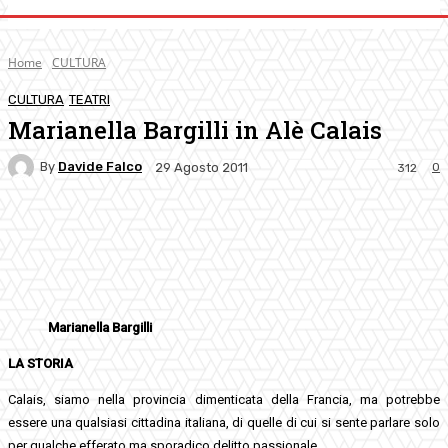
Home
CULTURA
CULTURA
TEATRI
Marianella Bargilli in Alè Calais
By
Davide Falco
0
29 Agosto 2011
312
Facebook
Twitter
Pinterest
WhatsApp
Marianella Bargilli
LA STORIA
Calais, siamo nella provincia dimenticata della Francia, ma potrebbe
essere una qualsiasi cittadina italiana, di quelle di cui si sente parlare solo
per qualche efferato ma sporadico delitto passionale.