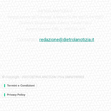
DIETROLANOTIZIA.IT
Registrazione del Tribunale di Milano N.286 del 15-04-2005
Direttore Responsabile-Editore: Davide Falco
Autorizzazione SIAE n. 350\I\05-475
Contattaci:
redazione@dietrolanotizia.it
© Copyright - 2025 DIETROLANOTIZIA | P.Iva 04852590969
Termini e Condizioni
Privacy Policy