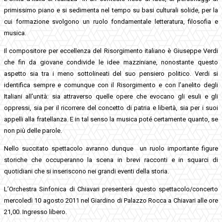
primissimo piano e si sedimenta nel tempo su basi culturali solide, per la
cui formazione svolgono un ruolo fondamentale letteratura, filosofia e
musica.
Il compositore per eccellenza del Risorgimento italiano è Giuseppe Verdi
che fin da giovane condivide le idee mazziniane, nonostante questo
aspetto sia tra i meno sottolineati del suo pensiero politico. Verdi si
identifica sempre e comunque con il Risorgimento e con l’anelito degli
Italiani all’unità: sia attraverso quelle opere che evocano gli esuli e gli
oppressi, sia per il ricorrere del concetto di patria e libertà, sia per i suoi
appelli alla fratellanza. E in tal senso la musica poté certamente quanto, se
non più delle parole.
Nello succitato spettacolo avranno dunque un ruolo importante figure
storiche che occuperanno la scena in brevi racconti e in squarci di
quotidiani che si inseriscono nei grandi eventi della storia.
L’Orchestra Sinfonica di Chiavari presenterà questo spettacolo/concerto
mercoledì 10 agosto 2011 nel Giardino di Palazzo Rocca a Chiavari alle ore
21,00. Ingresso libero.