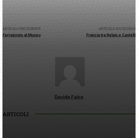
ARTICOLO PRECEDENTE
ARTICOLO SUCCESSIVO
Ferragosto al Museo
Francia tra Relais e Castelli
Davide Falco
ARTICOLI