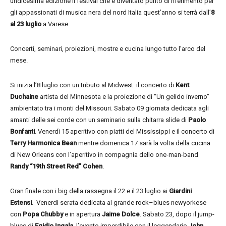
undicesima edizione il festival che è diventato punto di riferimento per
gli appassionati di musica nera del nord Italia quest’anno si terrà dall’
8
al 23 luglio
a Varese.
Concerti, seminari, proiezioni, mostre e cucina lungo tutto l’arco del
mese.
Si inizia l’8 luglio con un tributo al Midwest: il concerto di
Kent
Duchaine
artista del Minnesota e la proiezione di “Un gelido inverno”
ambientato tra i monti del Missouri. Sabato 09 giornata dedicata agli
amanti delle sei corde con un seminario sulla chitarra slide di
Paolo
Bonfanti
. Venerdì 15 aperitivo con piatti del Mississippi e il concerto di
Terry Harmonica Bean
mentre domenica 17 sarà la volta della cucina
di New Orleans con l’aperitivo in compagnia dello one-man-band
Randy “19th Street Red” Cohen
.
Gran finale con i big della rassegna il 22 e il 23 luglio ai
Giardini
Estensi
. Venerdì serata dedicata al grande rock–blues newyorkese
con
Popa Chubby
e in apertura
Jaime Dolce
. Sabato 23, dopo il jump-
blues di
Egidio Ingala
, l’evento imperdibile con il leggendario
John