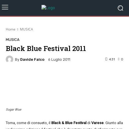
Home
MUSICA
MUSICA
Black Blue Festival 2011
By
Davide Falco
431
0
6 Luglio 2011
Facebook
Twitter
Pinterest
W
Sugar Blue
Torna, come di consueto, il
Black & Blue Festival
di
Varese
. Giunto alla