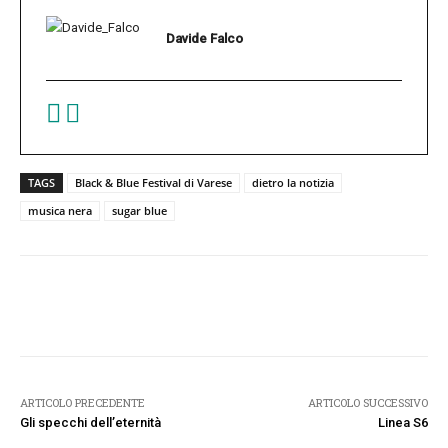
Davide Falco
TAGS
Black & Blue Festival di Varese
dietro la notizia
musica nera
sugar blue
Facebook
Twitter
Pinterest
W
ARTICOLO PRECEDENTE
ARTICOLO SUCCESSIVO
Gli specchi dell’eternità
Linea S6