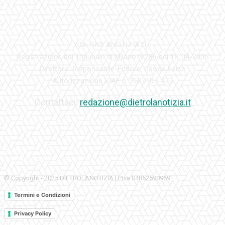
DIETROLANOTIZIA.IT
Registrazione del Tribunale di Milano N.286 del 15-04-2005
Direttore Responsabile-Editore: Davide Falco
Autorizzazione SIAE n. 350\I\05-475
Contattaci:
redazione@dietrolanotizia.it
© Copyright - 2025 DIETROLANOTIZIA | P.Iva 04852590969
Termini e Condizioni
Privacy Policy