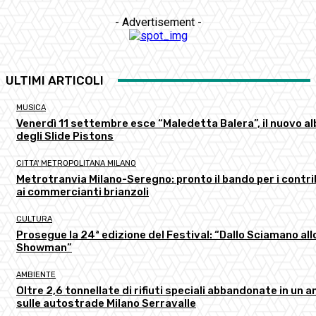
- Advertisement -
ULTIMI ARTICOLI
MUSICA
Venerdì 11 settembre esce “Maledetta Balera”, il nuovo a
degli Slide Pistons
CITTA' METROPOLITANA MILANO
Metrotranvia Milano-Seregno: pronto il bando per i contri
ai commercianti brianzoli
CULTURA
Prosegue la 24ª edizione del Festival: “Dallo Sciamano all
Showman”
AMBIENTE
Oltre 2,6 tonnellate di rifiuti speciali abbandonate in un a
sulle autostrade Milano Serravalle