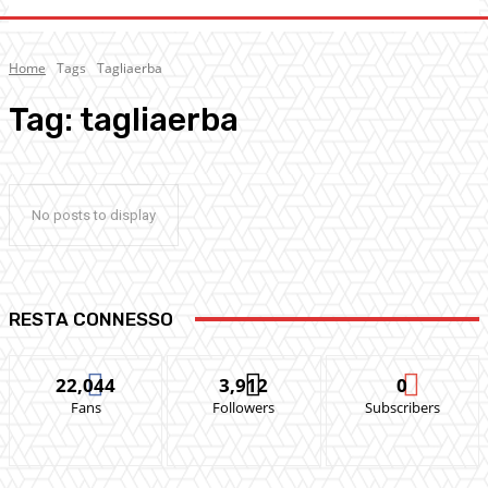
Home
Tags
Tagliaerba
Tag:
tagliaerba
No posts to display
RESTA CONNESSO
22,044
3,912
0
Fans
Followers
Subscribers