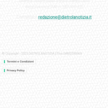
Direttore Responsabile-Editore: Davide Falco
Autorizzazione SIAE n. 350\I\05-475
Contattaci:
redazione@dietrolanotizia.it
© Copyright - 2025 DIETROLANOTIZIA | P.Iva 04852590969
Termini e Condizioni
Privacy Policy